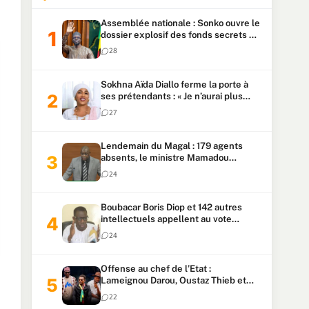
Assemblée nationale : Sonko ouvre le
dossier explosif des fonds secrets et
du patrimoine présidentiel
28
Sokhna Aïda Diallo ferme la porte à
ses prétendants : « Je n’aurai plus
jamais un autre mari »
27
Lendemain du Magal : 179 agents
absents, le ministre Mamadou
Lamine Dianté exige des explications
24
Boubacar Boris Diop et 142 autres
intellectuels appellent au vote
urgent de la révision
24
constitutionnelle
Offense au chef de l’Etat :
Lameignou Darou, Oustaz Thieb et
Ndiaye Touba lourdement
22
condamnés