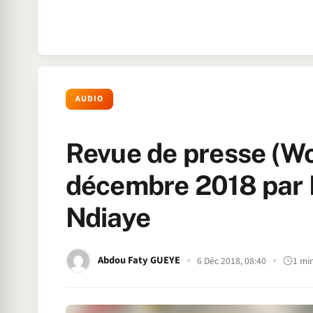
AUDIO
Revue de presse (Wo
décembre 2018 pa
Ndiaye
Abdou Faty GUEYE
6 Déc 2018, 08:40
1 mi