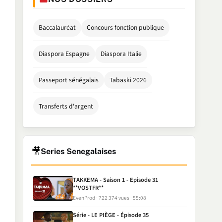
Baccalauréat
Concours fonction publique
Diaspora Espagne
Diaspora Italie
Passeport sénégalais
Tabaski 2026
Transferts d'argent
🎥
Series Senegalaises
TAKKEMA - Saison 1 - Episode 31
**VOSTFR**
EvenProd
722 374 vues
55:08
Série - LE PIÈGE - Épisode 35