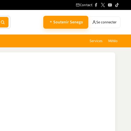
Contact
Soutenir Senego
Se connecter
Services
Météo