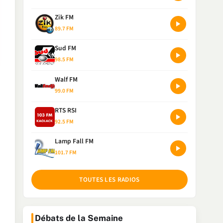
Zik FM
89.7 FM
Sud FM
98.5 FM
Walf FM
99.0 FM
RTS RSI
92.5 FM
Lamp Fall FM
101.7 FM
TOUTES LES RADIOS
Débats de la Semaine