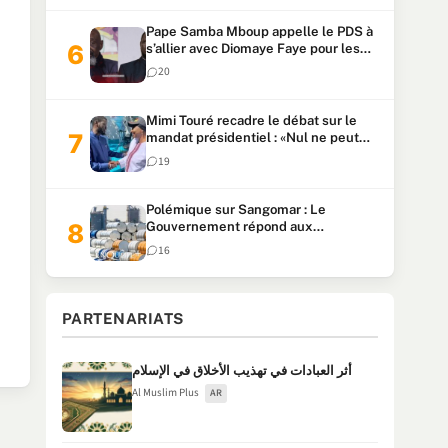
Pape Samba Mboup appelle le PDS à
s’allier avec Diomaye Faye pour les
locales et tacle Sonko
20
Mimi Touré recadre le débat sur le
mandat présidentiel : «Nul ne peut
faire plus de deux mandats
19
consécutifs de 5 ans»
Polémique sur Sangomar : Le
Gouvernement répond aux
accusations et clarifie le partage des
16
milliards
PARTENARIATS
أثر العبادات في تهذيب الأخلاق في الإسلام
Al Muslim Plus
AR