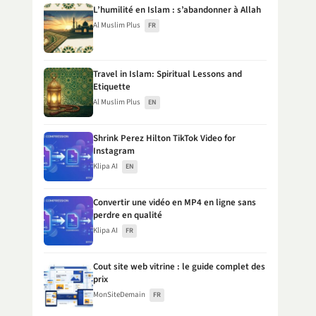
L’humilité en Islam : s’abandonner à Allah
Al Muslim Plus
FR
Travel in Islam: Spiritual Lessons and
Etiquette
Al Muslim Plus
EN
Shrink Perez Hilton TikTok Video for
Instagram
Klipa AI
EN
Convertir une vidéo en MP4 en ligne sans
perdre en qualité
Klipa AI
FR
Cout site web vitrine : le guide complet des
prix
MonSiteDemain
FR