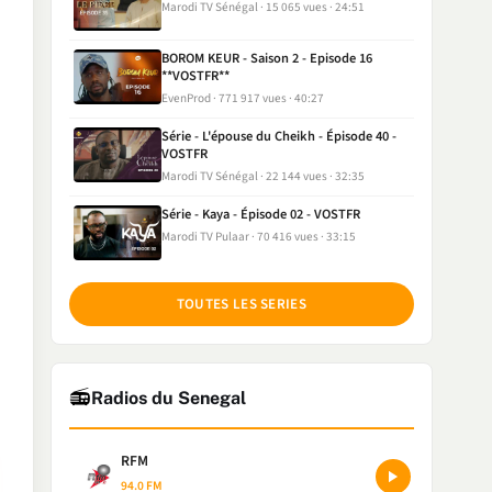
Marodi TV Sénégal
15 065 vues
24:51
BOROM KEUR - Saison 2 - Episode 16
**VOSTFR**
EvenProd
771 917 vues
40:27
Série - L'épouse du Cheikh - Épisode 40 -
VOSTFR
Marodi TV Sénégal
22 144 vues
32:35
Série - Kaya - Épisode 02 - VOSTFR
Marodi TV Pulaar
70 416 vues
33:15
TOUTES LES SERIES
📻
Radios du Senegal
RFM
94.0 FM