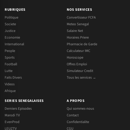
RUBRIQUES
NOS SERVICES
Politique
Convertisseur FCFA
Societe
Meteo Senegal
Justice
Salaire Net
Economie
Horaires Priere
International
Pharmacie de Garde
People
Calculateur IMC
Sports
Horoscope
Football
Offres Emploi
Lutte
Simulateur Credit
Faits Divers
Tous les services →
Videos
Afrique
SERIES SENEGALAISES
A PROPOS
Derniers Episodes
Qui sommes-nous
Marodi TV
Contact
EvenProd
Confidentialite
LEUZTV
CGU