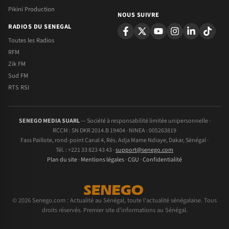
Pikini Production
NOUS SUIVRE
RADIOS DU SENEGAL
Toutes les Radios
RFM
Zik FM
Sud FM
RTS RSI
SENEGO MEDIA SUARL
— Société à responsabilité limitée unipersonnelle ·
RCCM : SN DKR 2014.B 19404 · NINEA : 005263819
Fass Paillote, rond-point Canal 4, Rés. Adja Mame Ndiaye, Dakar, Sénégal ·
Tél. : +221 33 823 43 43 ·
support@senego.com
Plan du site
·
Mentions légales
·
CGU
·
Confidentialité
© 2026 Senego.com : Actualité au Sénégal, toute l'actualité sénégalaise. Tous
droits réservés. Premier site d'informations au Sénégal.