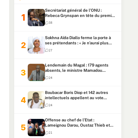
Secrétariat général de l’ONU :
Rebeca Grynspan en tête du premier
vote, Macky Sall pointe à la 5ᵉ place
38
Sokhna Aïda Diallo ferme la porte à
ses prétendants : « Je n’aurai plus
jamais un autre mari »
27
Lendemain du Magal : 179 agents
absents, le ministre Mamadou
Lamine Dianté exige des explications
24
Boubacar Boris Diop et 142 autres
intellectuels appellent au vote
urgent de la révision
24
constitutionnelle
Offense au chef de l’Etat :
Lameignou Darou, Oustaz Thieb et
Ndiaye Touba lourdement
21
condamnés