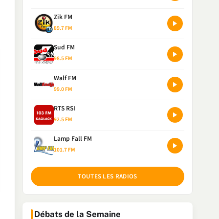
Zik FM
89.7 FM
Sud FM
98.5 FM
Walf FM
99.0 FM
RTS RSI
92.5 FM
Lamp Fall FM
101.7 FM
TOUTES LES RADIOS
Débats de la Semaine