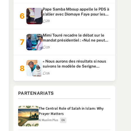
Pape Samba Mboup appelle le PDS à
s’allier avec Diomaye Faye pour les
locales et tacle Sonko
20
Mimi Touré recadre le débat sur le
mandat présidentiel : «Nul ne peut
faire plus de deux mandats
19
consécutifs de 5 ans»
« Nous aurons des résultats si nous
suivons le modèle de Serigne
Touba » : Ousmane Sonko au Khalife
16
Serigne Mountakha
PARTENARIATS
The Central Role of Salah in Islam: Why
Prayer Matters
Al Muslim Plus
EN