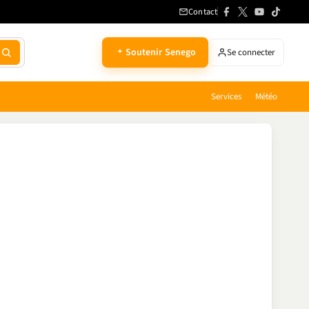
Contact
Soutenir Senego
Se connecter
Services
Météo