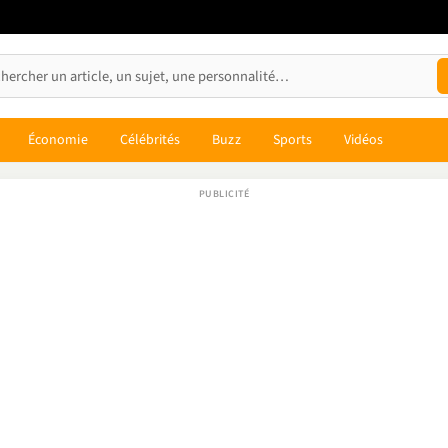
Économie
Célébrités
Buzz
Sports
Vidéos