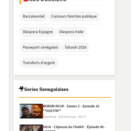
Baccalauréat
Concours fonction publique
Diaspora Espagne
Diaspora Italie
Passeport sénégalais
Tabaski 2026
Transferts d'argent
🎥
Series Senegalaises
BOROM KEUR - Saison 2 - Episode 16
**VOSTFR**
EvenProd
228 554 vues
40:27
Série - L'épouse du Cheikh - Épisode 40 -