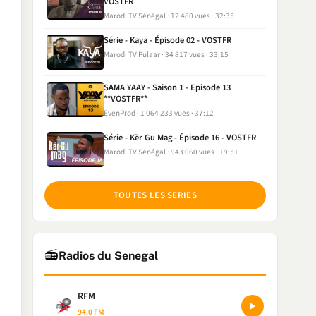
VOSTFR
Marodi TV Sénégal
12 480 vues
32:35
Série - Kaya - Épisode 02 - VOSTFR
Marodi TV Pulaar
34 817 vues
33:15
SAMA YAAY - Saison 1 - Episode 13
**VOSTFR**
EvenProd
1 064 233 vues
37:12
Série - Kër Gu Mag - Épisode 16 - VOSTFR
Marodi TV Sénégal
943 060 vues
19:51
TOUTES LES SERIES
📻
Radios du Senegal
RFM
94.0 FM