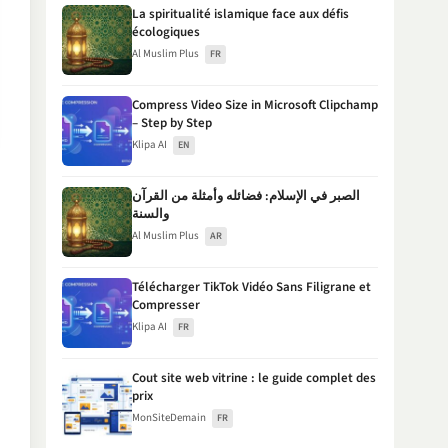
La spiritualité islamique face aux défis
écologiques
Al Muslim Plus
FR
Compress Video Size in Microsoft Clipchamp
– Step by Step
Klipa AI
EN
الصبر في الإسلام: فضائله وأمثلة من القرآن
والسنة
Al Muslim Plus
AR
Télécharger TikTok Vidéo Sans Filigrane et
Compresser
Klipa AI
FR
Cout site web vitrine : le guide complet des
prix
MonSiteDemain
FR