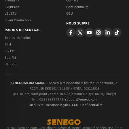
Marodi TV
Contact
EvenProd
Confidentialite
LEUZTV
CGU
Pikini Production
NOUS SUIVRE
RADIOS DU SENEGAL
Toutes les Radios
RFM
Zik FM
Sud FM
RTS RSI
SENEGO MEDIA SUARL
— Société à responsabilité limitée unipersonnelle ·
RCCM : SN DKR 2014.B 19404 · NINEA : 005263819
Fass Paillote, rond-point Canal 4, Rés. Adja Mame Ndiaye, Dakar, Sénégal ·
Tél. : +221 33 823 43 43 ·
support@senego.com
Plan du site
·
Mentions légales
·
CGU
·
Confidentialité
© 2026 Senego.com : Actualité au Sénégal, toute l'actualité sénégalaise. Tous