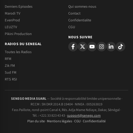
Derniers Episodes
Qui sommes-nous
Marodi TV
Contact
EvenProd
Confidentialite
LEUZTV
CGU
Pikini Production
NOUS SUIVRE
RADIOS DU SENEGAL
Toutes les Radios
RFM
Zik FM
Sud FM
RTS RSI
SENEGO MEDIA SUARL
— Société à responsabilité limitée unipersonnelle ·
RCCM : SN DKR 2014.B 19404 · NINEA : 005263819
Fass Paillote, rond-point Canal 4, Rés. Adja Mame Ndiaye, Dakar, Sénégal ·
Tél. : +221 33 823 43 43 ·
support@senego.com
Plan du site
·
Mentions légales
·
CGU
·
Confidentialité