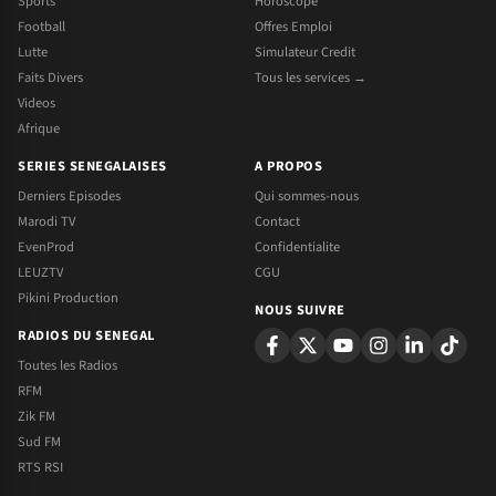
Sports
Horoscope
Football
Offres Emploi
Lutte
Simulateur Credit
Faits Divers
Tous les services →
Videos
Afrique
SERIES SENEGALAISES
A PROPOS
Derniers Episodes
Qui sommes-nous
Marodi TV
Contact
EvenProd
Confidentialite
LEUZTV
CGU
Pikini Production
NOUS SUIVRE
RADIOS DU SENEGAL
Toutes les Radios
RFM
Zik FM
Sud FM
RTS RSI