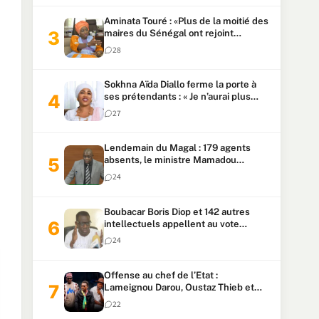
Aminata Touré : «Plus de la moitié des
maires du Sénégal ont rejoint
Kiiraay»
28
Sokhna Aïda Diallo ferme la porte à
ses prétendants : « Je n’aurai plus
jamais un autre mari »
27
Lendemain du Magal : 179 agents
absents, le ministre Mamadou
Lamine Dianté exige des explications
24
Boubacar Boris Diop et 142 autres
intellectuels appellent au vote
urgent de la révision
24
constitutionnelle
Offense au chef de l’Etat :
Lameignou Darou, Oustaz Thieb et
Ndiaye Touba lourdement
22
condamnés