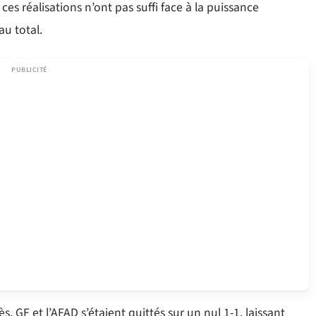
es réalisations n’ont pas suffi face à la puissance
au total.
, GF et l’AFAD s’étaient quittés sur un nul 1-1, laissant