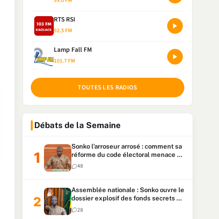
99.0 FM
RTS RSI
92.5 FM
Lamp Fall FM
101.7 FM
TOUTES LES RADIOS
Débats de la Semaine
Sonko l’arroseur arrosé : comment sa
réforme du code électoral menace sa
candidature
48
Assemblée nationale : Sonko ouvre le
dossier explosif des fonds secrets et
du patrimoine présidentiel
28