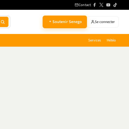
Contact
Soutenir Senego
Se connecter
Services
Météo