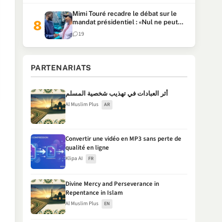
Mimi Touré recadre le débat sur le
mandat présidentiel : «Nul ne peut
faire plus de deux mandats
19
consécutifs de 5 ans»
PARTENARIATS
أثر العبادات في تهذيب شخصية المسلم
Al Muslim Plus
AR
Convertir une vidéo en MP3 sans perte de
qualité en ligne
Klipa AI
FR
Divine Mercy and Perseverance in
Repentance in Islam
Al Muslim Plus
EN