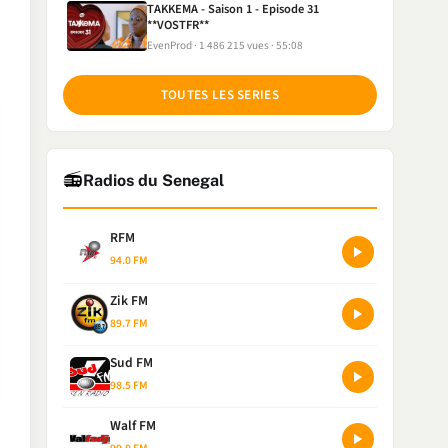
TAKKEMA - Saison 1 - Episode 31
**VOSTFR**
EvenProd
1 486 215 vues
55:08
TOUTES LES SERIES
📻
Radios du Senegal
RFM
94.0 FM
Zik FM
89.7 FM
Sud FM
98.5 FM
Walf FM