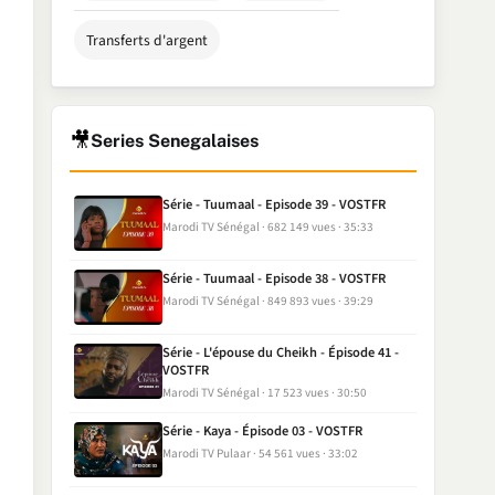
Transferts d'argent
🎥
Series Senegalaises
Série - Tuumaal - Episode 39 - VOSTFR
Marodi TV Sénégal
682 149 vues
35:33
Série - Tuumaal - Episode 38 - VOSTFR
Marodi TV Sénégal
849 893 vues
39:29
Série - L'épouse du Cheikh - Épisode 41 -
VOSTFR
Marodi TV Sénégal
17 523 vues
30:50
Série - Kaya - Épisode 03 - VOSTFR
Marodi TV Pulaar
54 561 vues
33:02