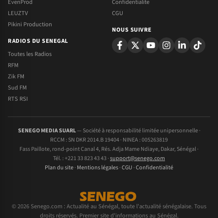
EvenProd
Confidentialite
LEUZTV
CGU
Pikini Production
NOUS SUIVRE
RADIOS DU SENEGAL
Toutes les Radios
RFM
Zik FM
Sud FM
RTS RSI
SENEGO MEDIA SUARL
— Société à responsabilité limitée unipersonnelle ·
RCCM : SN DKR 2014.B 19404 · NINEA : 005263819
Fass Paillote, rond-point Canal 4, Rés. Adja Mame Ndiaye, Dakar, Sénégal ·
Tél. : +221 33 823 43 43 ·
support@senego.com
Plan du site
·
Mentions légales
·
CGU
·
Confidentialité
© 2026 Senego.com : Actualité au Sénégal, toute l'actualité sénégalaise. Tous
droits réservés. Premier site d'informations au Sénégal.