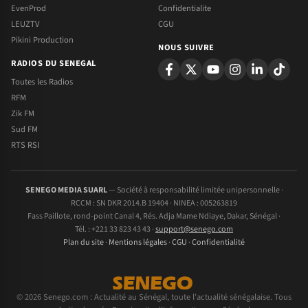
EvenProd
Confidentialite
LEUZTV
CGU
Pikini Production
NOUS SUIVRE
RADIOS DU SENEGAL
Toutes les Radios
RFM
Zik FM
Sud FM
RTS RSI
SENEGO MEDIA SUARL
— Société à responsabilité limitée unipersonnelle ·
RCCM : SN DKR 2014.B 19404 · NINEA : 005263819
Fass Paillote, rond-point Canal 4, Rés. Adja Mame Ndiaye, Dakar, Sénégal ·
Tél. : +221 33 823 43 43 ·
support@senego.com
Plan du site
·
Mentions légales
·
CGU
·
Confidentialité
© 2026 Senego.com : Actualité au Sénégal, toute l'actualité sénégalaise. Tous