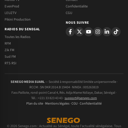
EvenProd
Confidentialite
LEUZTV
CGU
Pikini Production
NOUS SUIVRE
RADIOS DU SENEGAL
Toutes les Radios
RFM
Zik FM
Sud FM
RTS RSI
SENEGO MEDIA SUARL
— Société à responsabilité limitée unipersonnelle ·
RCCM : SN DKR 2014.B 19404 · NINEA : 005263819
Fass Paillote, rond-point Canal 4, Rés. Adja Mame Ndiaye, Dakar, Sénégal ·
Tél. : +221 33 823 43 43 ·
support@senego.com
Plan du site
·
Mentions légales
·
CGU
·
Confidentialité
© 2026 Senego.com : Actualité au Sénégal, toute l'actualité sénégalaise. Tous