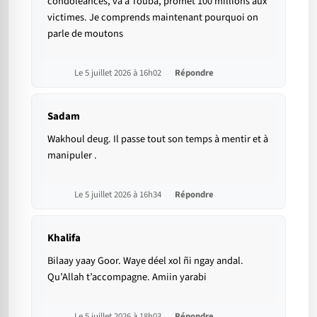
condoléances, va à Touba, promet 100 millions aux
victimes. Je comprends maintenant pourquoi on
parle de moutons
Le 5 juillet 2026 à 16h02
Répondre
Sadam
Wakhoul deug. Il passe tout son temps à mentir et à
manipuler .
Le 5 juillet 2026 à 16h34
Répondre
Khalifa
Bilaay yaay Goor. Waye déel xol ñi ngay andal.
Qu’Allah t’accompagne. Amiin yarabi
Le 5 juillet 2026 à 18h03
Répondre