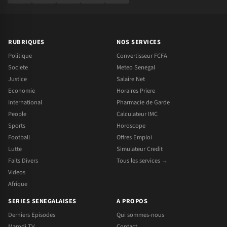
RUBRIQUES
NOS SERVICES
Politique
Convertisseur FCFA
Societe
Meteo Senegal
Justice
Salaire Net
Economie
Horaires Priere
International
Pharmacie de Garde
People
Calculateur IMC
Sports
Horoscope
Football
Offres Emploi
Lutte
Simulateur Credit
Faits Divers
Tous les services →
Videos
Afrique
SERIES SENEGALAISES
A PROPOS
Derniers Episodes
Qui sommes-nous
Marodi TV
Contact