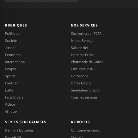
RUBRIQUES
NOS SERVICES
Politique
Convertisseur FCFA
Societe
Meteo Senegal
Justice
Salaire Net
Economie
Horaires Priere
International
Pharmacie de Garde
People
Calculateur IMC
Sports
Horoscope
Football
Offres Emploi
Lutte
Simulateur Credit
Faits Divers
Tous les services →
Videos
Afrique
SERIES SENEGALAISES
A PROPOS
Derniers Episodes
Qui sommes-nous
Marodi TV
Contact