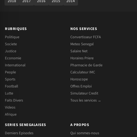
2018
2017
2016
2015
2014
RUBRIQUES
NOS SERVICES
Politique
Convertisseur FCFA
Societe
Meteo Senegal
Justice
Salaire Net
Economie
Horaires Priere
International
Pharmacie de Garde
People
Calculateur IMC
Sports
Horoscope
Football
Offres Emploi
Lutte
Simulateur Credit
Faits Divers
Tous les services →
Videos
Afrique
SERIES SENEGALAISES
A PROPOS
Derniers Episodes
Qui sommes-nous