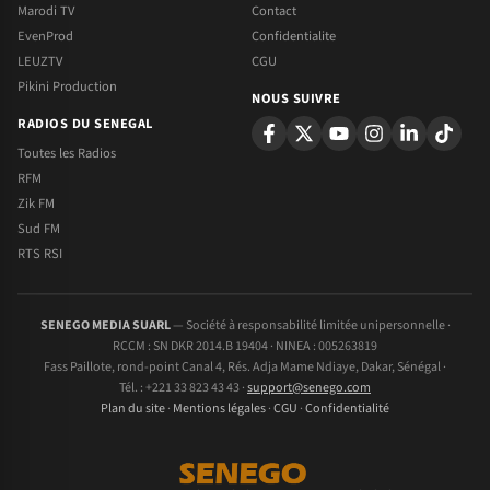
Marodi TV
Contact
EvenProd
Confidentialite
LEUZTV
CGU
Pikini Production
NOUS SUIVRE
RADIOS DU SENEGAL
Toutes les Radios
RFM
Zik FM
Sud FM
RTS RSI
SENEGO MEDIA SUARL
— Société à responsabilité limitée unipersonnelle ·
RCCM : SN DKR 2014.B 19404 · NINEA : 005263819
Fass Paillote, rond-point Canal 4, Rés. Adja Mame Ndiaye, Dakar, Sénégal ·
Tél. : +221 33 823 43 43 ·
support@senego.com
Plan du site
·
Mentions légales
·
CGU
·
Confidentialité