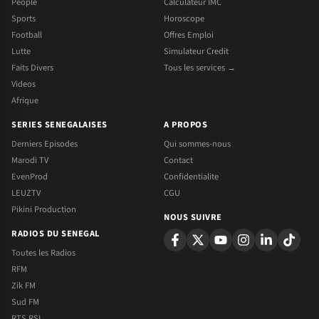
People
Calculateur IMC
Sports
Horoscope
Football
Offres Emploi
Lutte
Simulateur Credit
Faits Divers
Tous les services →
Videos
Afrique
SERIES SENEGALAISES
A PROPOS
Derniers Episodes
Qui sommes-nous
Marodi TV
Contact
EvenProd
Confidentialite
LEUZTV
CGU
Pikini Production
NOUS SUIVRE
RADIOS DU SENEGAL
Toutes les Radios
RFM
Zik FM
Sud FM
RTS RSI