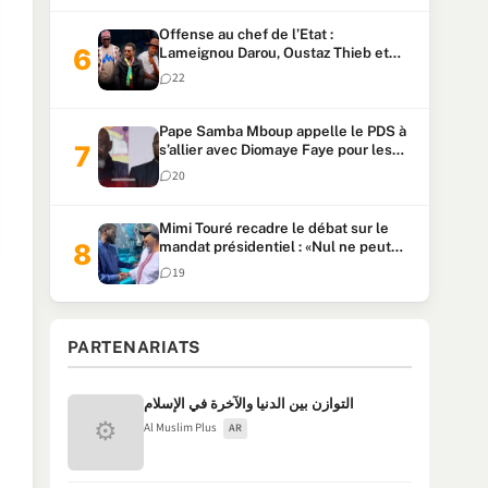
Offense au chef de l’Etat :
Lameignou Darou, Oustaz Thieb et
Ndiaye Touba lourdement
22
condamnés
Pape Samba Mboup appelle le PDS à
s’allier avec Diomaye Faye pour les
locales et tacle Sonko
20
Mimi Touré recadre le débat sur le
mandat présidentiel : «Nul ne peut
faire plus de deux mandats
19
consécutifs de 5 ans»
PARTENARIATS
التوازن بين الدنيا والآخرة في الإسلام
⚙
Al Muslim Plus
AR