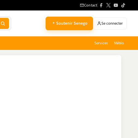
Contact
Soutenir Senego
Se connecter
Services
Météo