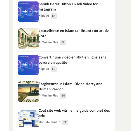
Shrink Perez Hilton TikTok Video for
Instagram
Klipa AI
EN
L’excellence en Islam (al-Ihsan) : un art de
vivre
Al Muslim Plus
FR
Convertir une vidéo en MP4 en ligne sans
perdre en qualité
Klipa AI
FR
Forgiveness in Islam: Divine Mercy and
Human Pardon
Al Muslim Plus
EN
Cout site web vitrine : le guide complet des
prix
MonSiteDemain
FR