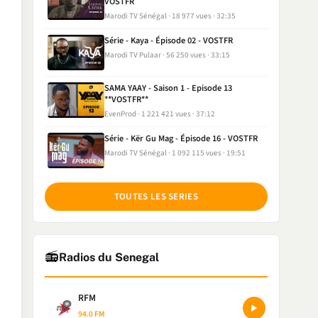
VOSTFR
Marodi TV Sénégal
18 977 vues
32:35
Série - Kaya - Épisode 02 - VOSTFR
Marodi TV Pulaar
56 250 vues
33:15
SAMA YAAY - Saison 1 - Episode 13
**VOSTFR**
EvenProd
1 221 421 vues
37:12
Série - Kër Gu Mag - Épisode 16 - VOSTFR
Marodi TV Sénégal
1 092 115 vues
19:51
TOUTES LES SERIES
📻
Radios du Senegal
RFM
94.0 FM