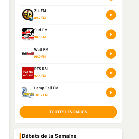
Zik FM
89.7 FM
Sud FM
98.5 FM
Walf FM
99.0 FM
RTS RSI
92.5 FM
Lamp Fall FM
101.7 FM
TOUTES LES RADIOS
Débats de la Semaine