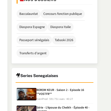
Baccalauréat
Concours fonction publique
Diaspora Espagne
Diaspora Italie
Passeport sénégalais
Tabaski 2026
Transferts d'argent
🎥
Series Senegalaises
BOROM KEUR - Saison 2 - Episode 16
**VOSTFR**
EvenProd
591 751 vues
40:27
Série - L'épouse du Cheikh - Épisode 40 -