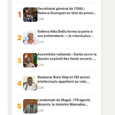
Secrétariat général de l’ONU :
Rebeca Grynspan en tête du premier
vote, Macky Sall pointe à la 5ᵉ place
38
Sokhna Aïda Diallo ferme la porte à
ses prétendants : « Je n’aurai plus
jamais un autre mari »
27
Assemblée nationale : Sonko ouvre le
dossier explosif des fonds secrets et
du patrimoine présidentiel
25
Boubacar Boris Diop et 142 autres
intellectuels appellent au vote
urgent de la révision
24
constitutionnelle
Lendemain du Magal : 179 agents
absents, le ministre Mamadou
Lamine Dianté exige des explications
24