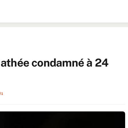
nt athée condamné à 24
1