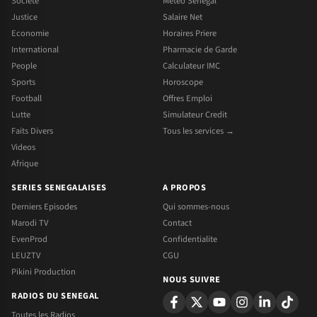
Societe
Meteo Senegal
Justice
Salaire Net
Economie
Horaires Priere
International
Pharmacie de Garde
People
Calculateur IMC
Sports
Horoscope
Football
Offres Emploi
Lutte
Simulateur Credit
Faits Divers
Tous les services →
Videos
Afrique
SERIES SENEGALAISES
A PROPOS
Derniers Episodes
Qui sommes-nous
Marodi TV
Contact
EvenProd
Confidentialite
LEUZTV
CGU
Pikini Production
NOUS SUIVRE
RADIOS DU SENEGAL
Toutes les Radios