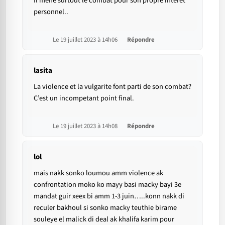
Il mene surtout le combat pour son propre interet
personnel..
Le 19 juillet 2023 à 14h06
Répondre
lasita
La violence et la vulgarite font parti de son combat?
C’est un incompetant point final.
Le 19 juillet 2023 à 14h08
Répondre
lol
mais nakk sonko loumou amm violence ak
confrontation moko ko mayy basi macky bayi 3e
mandat guir xeex bi amm 1-3 juin…..konn nakk di
reculer bakhoul si sonko macky teuthie birame
souleye el malick di deal ak khalifa karim pour