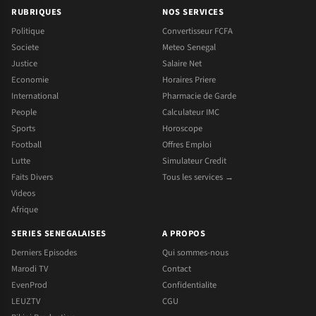
RUBRIQUES
NOS SERVICES
Politique
Convertisseur FCFA
Societe
Meteo Senegal
Justice
Salaire Net
Economie
Horaires Priere
International
Pharmacie de Garde
People
Calculateur IMC
Sports
Horoscope
Football
Offres Emploi
Lutte
Simulateur Credit
Faits Divers
Tous les services →
Videos
Afrique
SERIES SENEGALAISES
A PROPOS
Derniers Episodes
Qui sommes-nous
Marodi TV
Contact
EvenProd
Confidentialite
LEUZTV
CGU