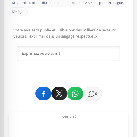
Afrique du Sud
fifa
Ligue 1
Mondial 2026
premier-league
Sénégal
Votre avis sera publié et visible par des milliers de lecteurs.
Veuillez l'exprimer dans un langage respectueux.
Commentaire
0