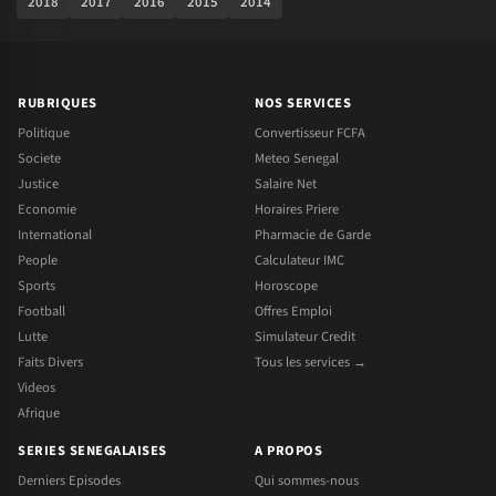
2018
2017
2016
2015
2014
RUBRIQUES
NOS SERVICES
Politique
Convertisseur FCFA
Societe
Meteo Senegal
Justice
Salaire Net
Economie
Horaires Priere
International
Pharmacie de Garde
People
Calculateur IMC
Sports
Horoscope
Football
Offres Emploi
Lutte
Simulateur Credit
Faits Divers
Tous les services →
Videos
Afrique
SERIES SENEGALAISES
A PROPOS
Derniers Episodes
Qui sommes-nous