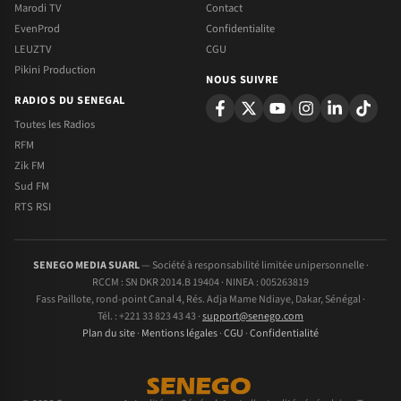
Marodi TV
Contact
EvenProd
Confidentialite
LEUZTV
CGU
Pikini Production
NOUS SUIVRE
RADIOS DU SENEGAL
Toutes les Radios
RFM
Zik FM
Sud FM
RTS RSI
SENEGO MEDIA SUARL
— Société à responsabilité limitée unipersonnelle ·
RCCM : SN DKR 2014.B 19404 · NINEA : 005263819
Fass Paillote, rond-point Canal 4, Rés. Adja Mame Ndiaye, Dakar, Sénégal ·
Tél. : +221 33 823 43 43 ·
support@senego.com
Plan du site
·
Mentions légales
·
CGU
·
Confidentialité