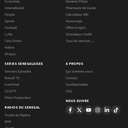
Economie
Horaires Priere
International
Pharmacie de Garde
People
Calculateur IMC
Sports
Horoscope
Football
Offres Emploi
Lutte
Simulateur Credit
Faits Divers
Tous les services →
Videos
Afrique
SERIES SENEGALAISES
A PROPOS
Derniers Episodes
Qui sommes-nous
Marodi TV
Contact
EvenProd
Confidentialite
LEUZTV
CGU
Pikini Production
NOUS SUIVRE
RADIOS DU SENEGAL
Toutes les Radios
RFM