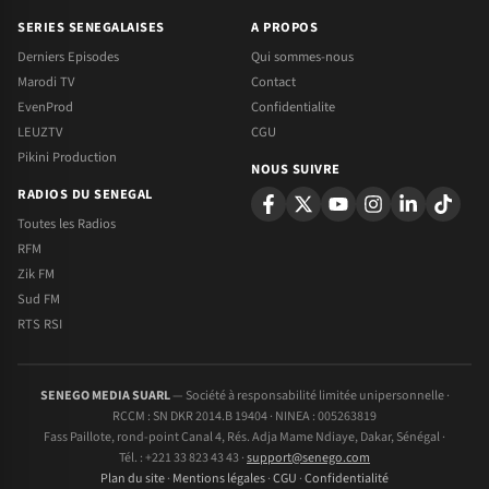
SERIES SENEGALAISES
A PROPOS
Derniers Episodes
Qui sommes-nous
Marodi TV
Contact
EvenProd
Confidentialite
LEUZTV
CGU
Pikini Production
NOUS SUIVRE
RADIOS DU SENEGAL
Toutes les Radios
RFM
Zik FM
Sud FM
RTS RSI
SENEGO MEDIA SUARL
— Société à responsabilité limitée unipersonnelle ·
RCCM : SN DKR 2014.B 19404 · NINEA : 005263819
Fass Paillote, rond-point Canal 4, Rés. Adja Mame Ndiaye, Dakar, Sénégal ·
Tél. : +221 33 823 43 43 ·
support@senego.com
Plan du site
·
Mentions légales
·
CGU
·
Confidentialité