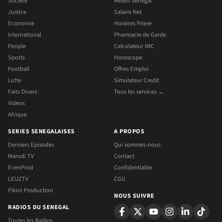
Societe
Meteo Senegal
Justice
Salaire Net
Economie
Horaires Priere
International
Pharmacie de Garde
People
Calculateur IMC
Sports
Horoscope
Football
Offres Emploi
Lutte
Simulateur Credit
Faits Divers
Tous les services →
Videos
Afrique
SERIES SENEGALAISES
A PROPOS
Derniers Episodes
Qui sommes-nous
Marodi TV
Contact
EvenProd
Confidentialite
LEUZTV
CGU
Pikini Production
NOUS SUIVRE
RADIOS DU SENEGAL
Toutes les Radios