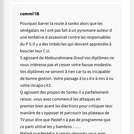
commi'IB
Pourquoi barrer la route à sonko alors que les
sénégalais ne l ont pas fait à un pyromane auteur d
une tentative d assassinat contre les responsables
du P S.Il y a des imbéciles qui doivent apprendre à
boucler leur C U.
S agissant de Abdourahmane Diouf vos diplômes ne
nous intéresse pas et cesser votre fausse modestie.
Vos diplômes ne servent à rien car tu es incapable
de bonne gestion. Votre passage à la s d e à mis à nu
votre incapa cit3 .
Q agissant des propos de Sonko il a parfaitement
raison. vous avez commencé les attaques en
premier bien avant les élections pour critiquer leur
manière de s opposer et parcourir les plateaux de
TV pour dire que Pastef n à pas de programme que
ce parti utilisé les y bambins ……
Malgré que Pastef n à jamais répondu vous avez