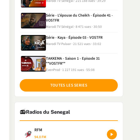
Marodi TV Sénégal
215 188 vues
39:29
Série - L'épouse du Cheikh - Épisode 41 -
VOSTFR
Marodi TV Sénégal
8 471 vues
30:50
Série - Kaya - Épisode 03 - VOSTFR
Marodi TV Pulaar
21 521 vues
33:02
TAKKEMA - Saison 1 - Episode 31
**VOSTFR**
EvenProd
1 227 191 vues
55:08
TOUTES LES SERIES
📻
Radios du Senegal
RFM
94.0 FM