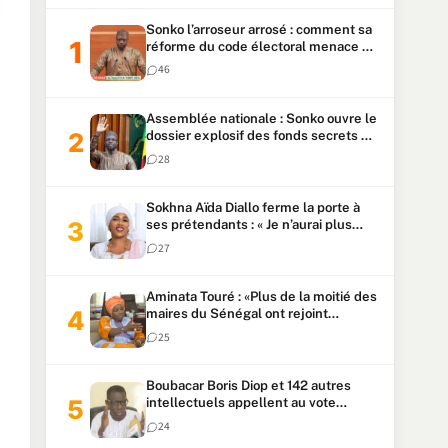
Sonko l’arroseur arrosé : comment sa
réforme du code électoral menace sa
candidature
46
Assemblée nationale : Sonko ouvre le
dossier explosif des fonds secrets et
du patrimoine présidentiel
28
Sokhna Aïda Diallo ferme la porte à
ses prétendants : « Je n’aurai plus
jamais un autre mari »
27
Aminata Touré : «Plus de la moitié des
maires du Sénégal ont rejoint
Kiiraay»
25
Boubacar Boris Diop et 142 autres
intellectuels appellent au vote
urgent de la révision
24
constitutionnelle