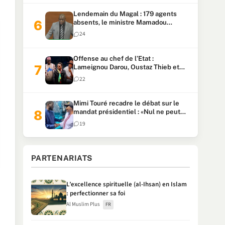
Lendemain du Magal : 179 agents
absents, le ministre Mamadou
Lamine Dianté exige des explications
24
Offense au chef de l’Etat :
Lameignou Darou, Oustaz Thieb et
Ndiaye Touba lourdement
22
condamnés
Mimi Touré recadre le débat sur le
mandat présidentiel : «Nul ne peut
faire plus de deux mandats
19
consécutifs de 5 ans»
PARTENARIATS
L’excellence spirituelle (al-Ihsan) en Islam
: perfectionner sa foi
Al Muslim Plus
FR