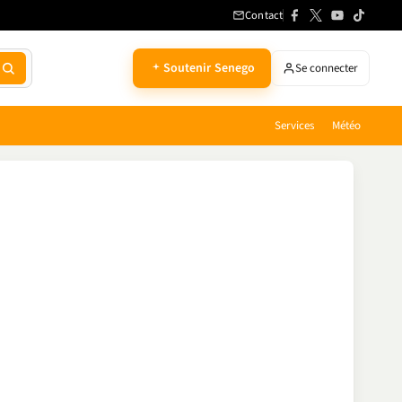
Contact
Soutenir Senego
Se connecter
Services
Météo