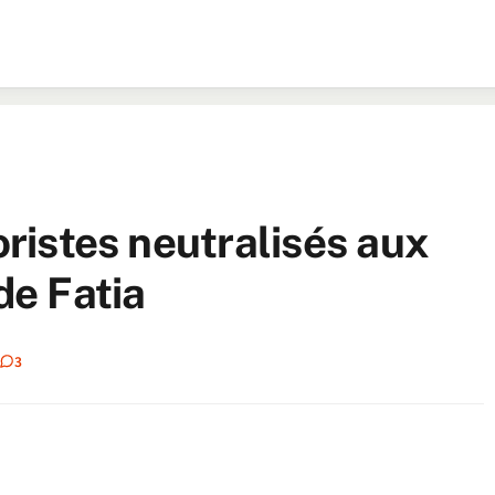
roristes neutralisés aux
de Fatia
3