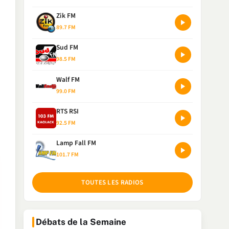
Zik FM
89.7 FM
Sud FM
98.5 FM
Walf FM
99.0 FM
RTS RSI
92.5 FM
Lamp Fall FM
101.7 FM
TOUTES LES RADIOS
Débats de la Semaine