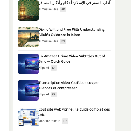
آداب السفر في الإسلام: أحكام وأذكار المسافر
Al Muslim Plus
AR
Divine Will and Free Will: Understanding
Allah’s Guidance in Islam
Al Muslim Plus
EN
Fix Amazon Prime Video Subtitles Out of
Sync — Quick Guide
Klipa AI
EN
Transcription vidéo YouTube : couper
silences et compresser
Klipa AI
FR
Cout site web vitrine : le guide complet des
prix
MonSiteDemain
FR