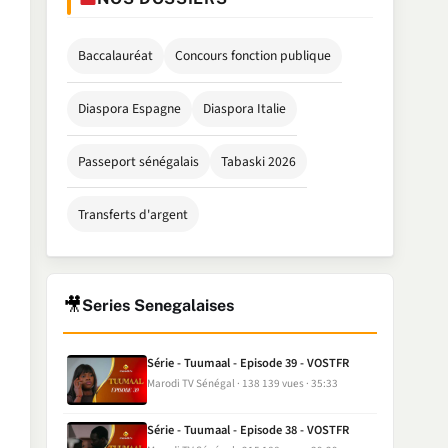
Baccalauréat
Concours fonction publique
Diaspora Espagne
Diaspora Italie
Passeport sénégalais
Tabaski 2026
Transferts d'argent
🎥
Series Senegalaises
Série - Tuumaal - Episode 39 - VOSTFR
Marodi TV Sénégal
138 139 vues
35:33
Série - Tuumaal - Episode 38 - VOSTFR