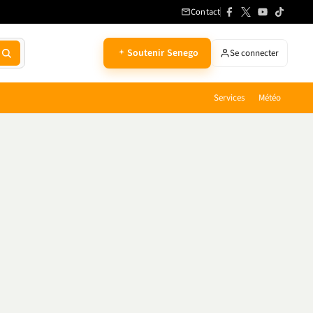
Contact
Soutenir Senego
Se connecter
Services
Météo