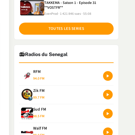
TAKKEMA - Saison 1 - Episode 31
**VOSTFR**
EvenProd
1 421 846 vues
55:08
TOUTES LES SERIES
📻
Radios du Senegal
RFM
94.0 FM
Zik FM
89.7 FM
Sud FM
98.5 FM
Walf FM