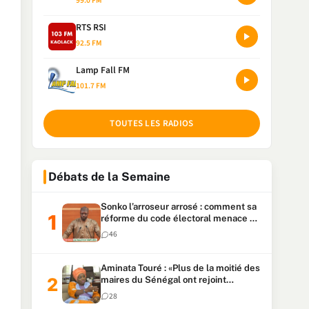
99.0 FM
RTS RSI
92.5 FM
Lamp Fall FM
101.7 FM
TOUTES LES RADIOS
Débats de la Semaine
Sonko l’arroseur arrosé : comment sa
réforme du code électoral menace sa
candidature
46
Aminata Touré : «Plus de la moitié des
maires du Sénégal ont rejoint
Kiiraay»
28