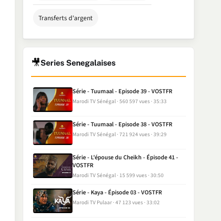
Transferts d'argent
🎥
Series Senegalaises
Série - Tuumaal - Episode 39 - VOSTFR
Marodi TV Sénégal
560 597 vues
35:33
Série - Tuumaal - Episode 38 - VOSTFR
Marodi TV Sénégal
721 924 vues
39:29
Série - L'épouse du Cheikh - Épisode 41 -
VOSTFR
Marodi TV Sénégal
15 599 vues
30:50
Série - Kaya - Épisode 03 - VOSTFR
Marodi TV Pulaar
47 123 vues
33:02