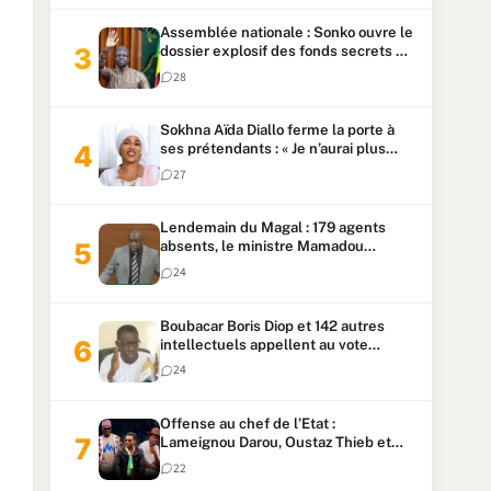
Assemblée nationale : Sonko ouvre le
dossier explosif des fonds secrets et
du patrimoine présidentiel
28
Sokhna Aïda Diallo ferme la porte à
ses prétendants : « Je n’aurai plus
jamais un autre mari »
27
Lendemain du Magal : 179 agents
absents, le ministre Mamadou
Lamine Dianté exige des explications
24
Boubacar Boris Diop et 142 autres
intellectuels appellent au vote
urgent de la révision
24
constitutionnelle
Offense au chef de l’Etat :
Lameignou Darou, Oustaz Thieb et
Ndiaye Touba lourdement
22
condamnés