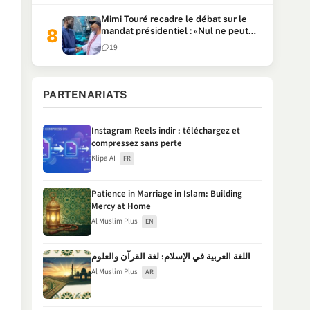
Mimi Touré recadre le débat sur le
mandat présidentiel : «Nul ne peut
faire plus de deux mandats
19
consécutifs de 5 ans»
PARTENARIATS
Instagram Reels indir : téléchargez et
compressez sans perte
Klipa AI
FR
Patience in Marriage in Islam: Building
Mercy at Home
Al Muslim Plus
EN
اللغة العربية في الإسلام: لغة القرآن والعلوم
Al Muslim Plus
AR