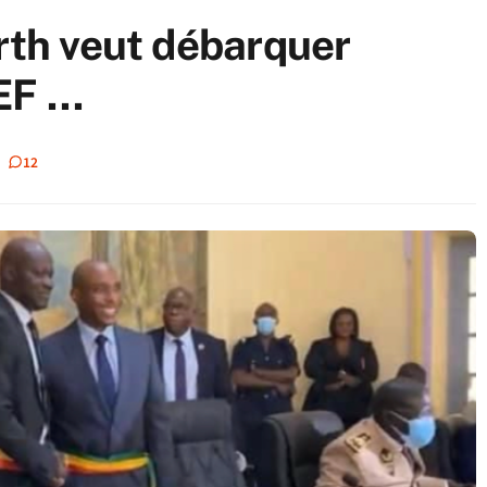
arth veut débarquer
EF …
12