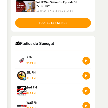
TAKKEMA - Saison 1 - Episode 31
**VOSTFR**
EvenProd
1 417 800 vues
55:08
TOUTES LES SERIES
📻
Radios du Senegal
RFM
94.0 FM
Zik FM
89.7 FM
Sud FM
98.5 FM
Walf FM