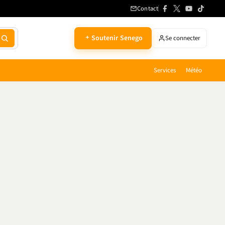
Contact
Soutenir Senego
Se connecter
Services
Météo