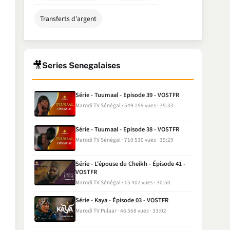
Transferts d'argent
🎥
Series Senegalaises
Série - Tuumaal - Episode 39 - VOSTFR
Marodi TV Sénégal
549 159 vues
35:33
Série - Tuumaal - Episode 38 - VOSTFR
Marodi TV Sénégal
710 530 vues
39:29
Série - L'épouse du Cheikh - Épisode 41 -
VOSTFR
Marodi TV Sénégal
15 402 vues
30:50
Série - Kaya - Épisode 03 - VOSTFR
Marodi TV Pulaar
46 568 vues
33:02