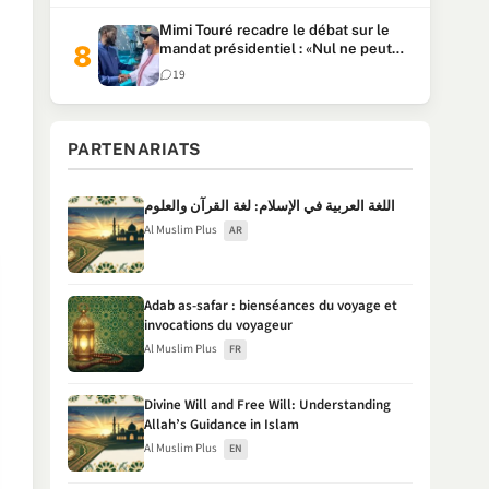
Mimi Touré recadre le débat sur le
mandat présidentiel : «Nul ne peut
faire plus de deux mandats
19
consécutifs de 5 ans»
PARTENARIATS
اللغة العربية في الإسلام: لغة القرآن والعلوم
Al Muslim Plus
AR
Adab as-safar : bienséances du voyage et
invocations du voyageur
Al Muslim Plus
FR
Divine Will and Free Will: Understanding
Allah’s Guidance in Islam
Al Muslim Plus
EN