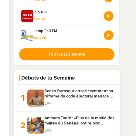
99.0 FM
RTS RSI
92.5 FM
Lamp Fall FM
101.7 FM
TOUTES LES RADIOS
Débats de la Semaine
Sonko l’arroseur arrosé : comment sa
réforme du code électoral menace sa
candidature
46
Aminata Touré : «Plus de la moitié des
maires du Sénégal ont rejoint
Kiiraay»
28