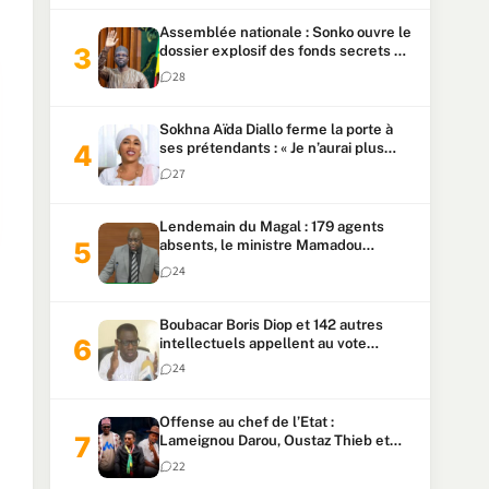
Assemblée nationale : Sonko ouvre le
dossier explosif des fonds secrets et
du patrimoine présidentiel
28
Sokhna Aïda Diallo ferme la porte à
ses prétendants : « Je n’aurai plus
jamais un autre mari »
27
Lendemain du Magal : 179 agents
absents, le ministre Mamadou
Lamine Dianté exige des explications
24
Boubacar Boris Diop et 142 autres
intellectuels appellent au vote
urgent de la révision
24
constitutionnelle
Offense au chef de l’Etat :
Lameignou Darou, Oustaz Thieb et
Ndiaye Touba lourdement
22
condamnés