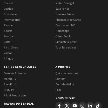
Societe
Meteo Senegal
Justice
Salaire Net
Economie
Horaires Priere
International
Pharmacie de Garde
People
Calculateur IMC
Sports
Horoscope
Football
Offres Emploi
Lutte
Simulateur Credit
Faits Divers
Tous les services →
Videos
Afrique
SERIES SENEGALAISES
A PROPOS
Derniers Episodes
Qui sommes-nous
Marodi TV
Contact
EvenProd
Confidentialite
LEUZTV
CGU
Pikini Production
NOUS SUIVRE
RADIOS DU SENEGAL