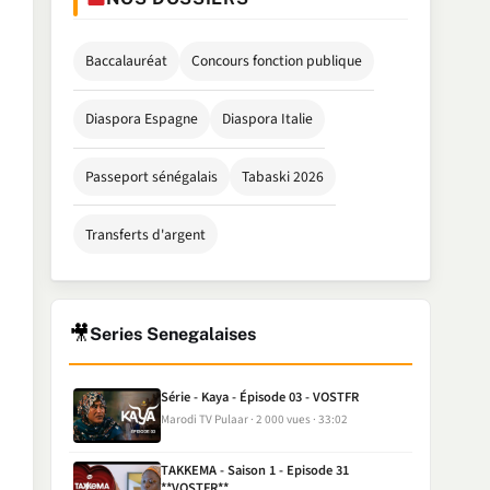
Baccalauréat
Concours fonction publique
Diaspora Espagne
Diaspora Italie
Passeport sénégalais
Tabaski 2026
Transferts d'argent
🎥
Series Senegalaises
Série - Kaya - Épisode 03 - VOSTFR
Marodi TV Pulaar
2 000 vues
33:02
TAKKEMA - Saison 1 - Episode 31
**VOSTFR**