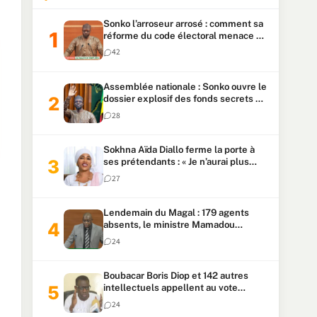
Sonko l’arroseur arrosé : comment sa
réforme du code électoral menace sa
candidature
42
Assemblée nationale : Sonko ouvre le
dossier explosif des fonds secrets et
du patrimoine présidentiel
28
Sokhna Aïda Diallo ferme la porte à
ses prétendants : « Je n’aurai plus
jamais un autre mari »
27
Lendemain du Magal : 179 agents
absents, le ministre Mamadou
Lamine Dianté exige des explications
24
Boubacar Boris Diop et 142 autres
intellectuels appellent au vote
urgent de la révision
24
constitutionnelle