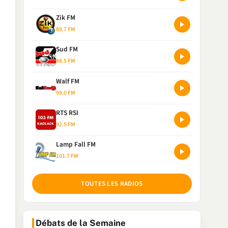
Zik FM
89.7 FM
Sud FM
98.5 FM
Walf FM
99.0 FM
RTS RSI
92.5 FM
Lamp Fall FM
101.7 FM
TOUTES LES RADIOS
Débats de la Semaine