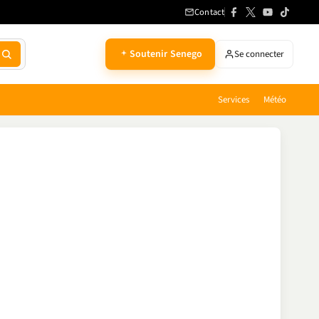
Contact
Soutenir Senego
Se connecter
Services
Météo