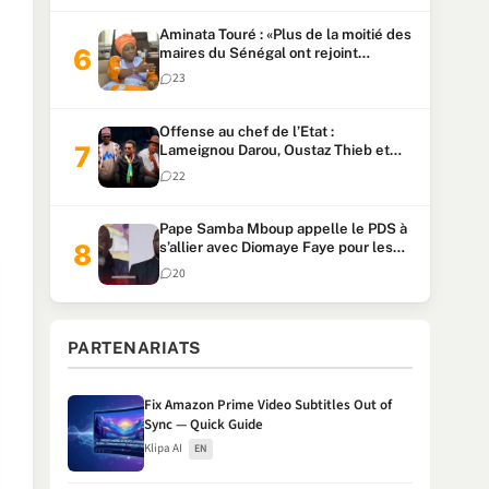
Aminata Touré : «Plus de la moitié des
maires du Sénégal ont rejoint
Kiiraay»
23
Offense au chef de l’Etat :
Lameignou Darou, Oustaz Thieb et
Ndiaye Touba lourdement
22
condamnés
Pape Samba Mboup appelle le PDS à
s’allier avec Diomaye Faye pour les
locales et tacle Sonko
20
PARTENARIATS
Fix Amazon Prime Video Subtitles Out of
Sync — Quick Guide
Klipa AI
EN