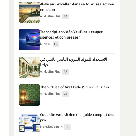
Al-Ihsan : exceller dans sa foi et ses actions
en Islam
Al Muslim Plus
FR
Transcription vidéo YouTube : couper
silences et compresser
Klipa AI
FR
الاستعداد للمولد النبوي: التأسي بالنبي في
حياتنا
Al Muslim Plus
AR
The Virtues of Gratitude (Shukr) in Islam
Al Muslim Plus
EN
Cout site web vitrine : le guide complet des
prix
MonSiteDemain
FR