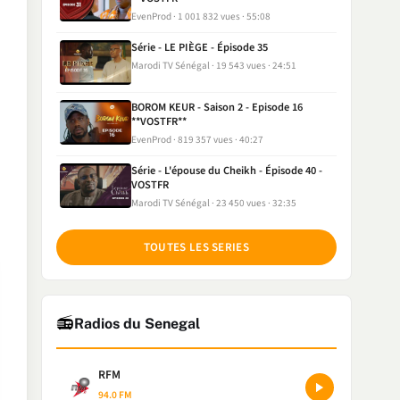
EvenProd
1 001 832 vues
55:08
Série - LE PIÈGE - Épisode 35
Marodi TV Sénégal
19 543 vues
24:51
BOROM KEUR - Saison 2 - Episode 16
**VOSTFR**
EvenProd
819 357 vues
40:27
Série - L'épouse du Cheikh - Épisode 40 -
VOSTFR
Marodi TV Sénégal
23 450 vues
32:35
TOUTES LES SERIES
📻
Radios du Senegal
RFM
94.0 FM