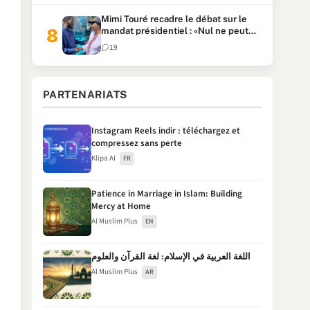
Mimi Touré recadre le débat sur le
mandat présidentiel : «Nul ne peut
faire plus de deux mandats
19
consécutifs de 5 ans»
PARTENARIATS
Instagram Reels indir : téléchargez et
compressez sans perte
Klipa AI
FR
Patience in Marriage in Islam: Building
Mercy at Home
Al Muslim Plus
EN
اللغة العربية في الإسلام: لغة القرآن والعلوم
Al Muslim Plus
AR