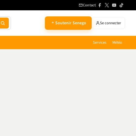
Contact
Soutenir Senego
Se connecter
Services
Météo