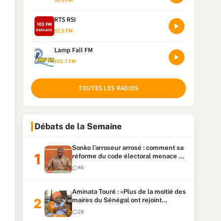
99.0 FM
RTS RSI
92.5 FM
Lamp Fall FM
101.7 FM
TOUTES LES RADIOS
Débats de la Semaine
Sonko l’arroseur arrosé : comment sa
réforme du code électoral menace sa
candidature
46
Aminata Touré : «Plus de la moitié des
maires du Sénégal ont rejoint
Kiiraay»
28