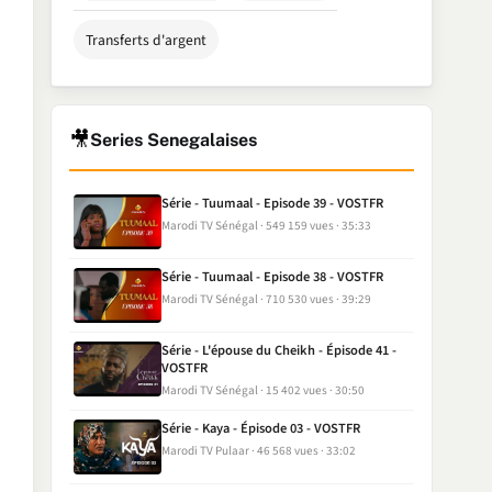
Transferts d'argent
🎥
Series Senegalaises
Série - Tuumaal - Episode 39 - VOSTFR
Marodi TV Sénégal
549 159 vues
35:33
Série - Tuumaal - Episode 38 - VOSTFR
Marodi TV Sénégal
710 530 vues
39:29
Série - L'épouse du Cheikh - Épisode 41 -
VOSTFR
Marodi TV Sénégal
15 402 vues
30:50
Série - Kaya - Épisode 03 - VOSTFR
Marodi TV Pulaar
46 568 vues
33:02