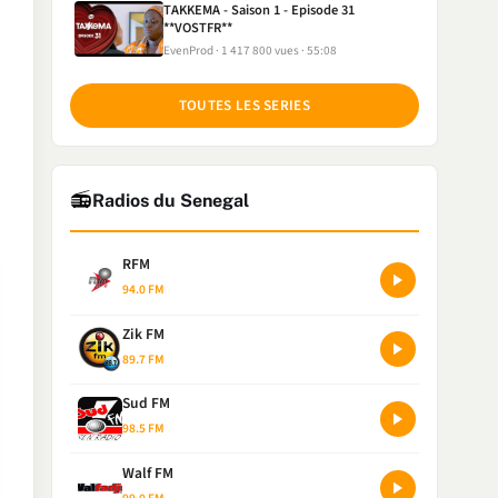
TAKKEMA - Saison 1 - Episode 31
**VOSTFR**
EvenProd
1 417 800 vues
55:08
TOUTES LES SERIES
📻
Radios du Senegal
RFM
94.0 FM
Zik FM
89.7 FM
Sud FM
98.5 FM
Walf FM