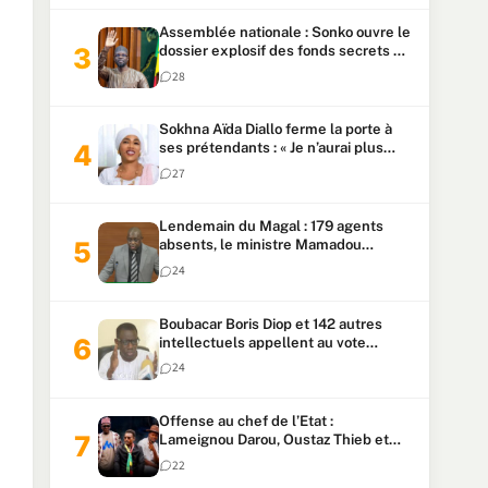
Assemblée nationale : Sonko ouvre le
dossier explosif des fonds secrets et
du patrimoine présidentiel
28
Sokhna Aïda Diallo ferme la porte à
ses prétendants : « Je n’aurai plus
jamais un autre mari »
27
Lendemain du Magal : 179 agents
absents, le ministre Mamadou
Lamine Dianté exige des explications
24
Boubacar Boris Diop et 142 autres
intellectuels appellent au vote
urgent de la révision
24
constitutionnelle
Offense au chef de l’Etat :
Lameignou Darou, Oustaz Thieb et
Ndiaye Touba lourdement
22
condamnés