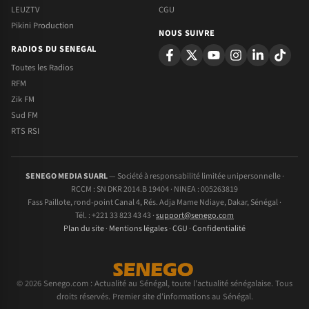
LEUZTV
CGU
Pikini Production
NOUS SUIVRE
RADIOS DU SENEGAL
Toutes les Radios
RFM
Zik FM
Sud FM
RTS RSI
SENEGO MEDIA SUARL
— Société à responsabilité limitée unipersonnelle ·
RCCM : SN DKR 2014.B 19404 · NINEA : 005263819
Fass Paillote, rond-point Canal 4, Rés. Adja Mame Ndiaye, Dakar, Sénégal ·
Tél. : +221 33 823 43 43 ·
support@senego.com
Plan du site
·
Mentions légales
·
CGU
·
Confidentialité
© 2026 Senego.com : Actualité au Sénégal, toute l'actualité sénégalaise. Tous
droits réservés. Premier site d'informations au Sénégal.