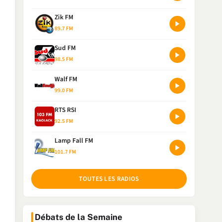
Zik FM
89.7 FM
Sud FM
98.5 FM
Walf FM
99.0 FM
RTS RSI
92.5 FM
Lamp Fall FM
101.7 FM
TOUTES LES RADIOS
Débats de la Semaine