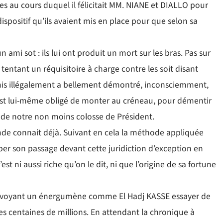
es au cours duquel il félicitait MM. NIANE et DIALLO pour
 dispositif qu’ils avaient mis en place pour que selon sa
n ami sot : ils lui ont produit un mort sur les bras. Pas sur
n tentant un réquisitoire à charge contre les soit disant
chis illégalement a bellement démontré, inconsciemment,
l est lui-même obligé de monter au créneau, pour démentir
ne de notre non moins colosse de Président.
nde connait déjà. Suivant en cela la méthode appliquée
per son passage devant cette juridiction d’exception en
st ni aussi riche qu’on le dit, ni que l’origine de sa fortune
n envoyant un énergumène comme El Hadj KASSE essayer de
es centaines de millions. En attendant la chronique à