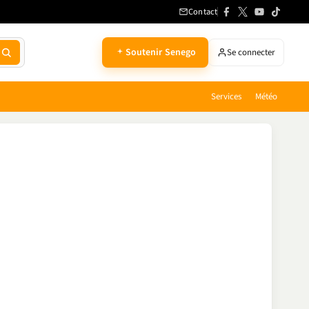
Contact
Soutenir Senego
Se connecter
Services
Météo