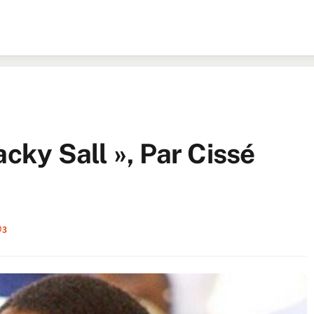
acky Sall », Par Cissé
3