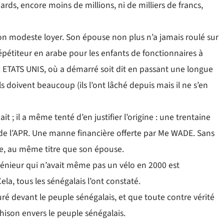
iards, encore moins de millions, ni de milliers de francs,
 son modeste loyer. Son épouse non plus n’a jamais roulé sur
t répétiteur en arabe pour les enfants de fonctionnaires à
 ETATS UNIS, où a démarré soit dit en passant une longue
s doivent beaucoup (ils l’ont lâché depuis mais il ne s’en
 ; il a même tenté d’en justifier l’origine : une trentaine
ts de l’APR. Une manne financière offerte par Me WADE. Sans
ire, au même titre que son épouse.
ngénieur qui n’avait même pas un vélo en 2000 est
la, tous les sénégalais l’ont constaté.
 juré devant le peuple sénégalais, et que toute contre vérité
ahison envers le peuple sénégalais.