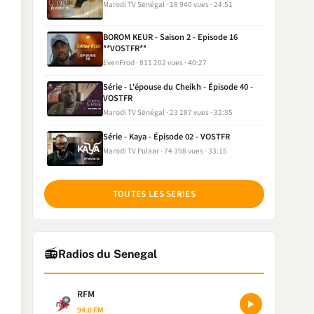
Marodi TV Sénégal
18 940 vues
24:51
BOROM KEUR - Saison 2 - Episode 16
**VOSTFR**
EvenProd
811 202 vues
40:27
Série - L'épouse du Cheikh - Épisode 40 -
VOSTFR
Marodi TV Sénégal
23 287 vues
32:35
Série - Kaya - Épisode 02 - VOSTFR
Marodi TV Pulaar
74 398 vues
33:15
TOUTES LES SERIES
📻
Radios du Senegal
RFM
94.0 FM