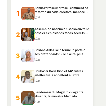
Sonko l’arroseur arrosé : comment sa
réforme du code électoral menace sa
candidature
37
Assemblée nationale : Sonko ouvre le
dossier explosif des fonds secrets et
du patrimoine présidentiel
28
Sokhna Aïda Diallo ferme la porte à
ses prétendants : « Je n’aurai plus
jamais un autre mari »
27
Boubacar Boris Diop et 142 autres
intellectuels appellent au vote
urgent de la révision
24
constitutionnelle
Lendemain du Magal : 179 agents
absents, le ministre Mamadou
Lamine Dianté exige des explications
24