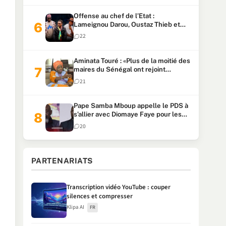
Offense au chef de l’Etat :
Lameignou Darou, Oustaz Thieb et
Ndiaye Touba lourdement
22
condamnés
Aminata Touré : «Plus de la moitié des
maires du Sénégal ont rejoint
Kiiraay»
21
Pape Samba Mboup appelle le PDS à
s’allier avec Diomaye Faye pour les
locales et tacle Sonko
20
PARTENARIATS
Transcription vidéo YouTube : couper
silences et compresser
Klipa AI
FR