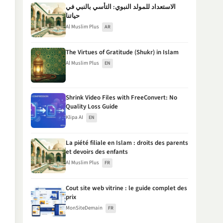
الاستعداد للمولد النبوي: التأسي بالنبي في
حياتنا
Al Muslim Plus
AR
The Virtues of Gratitude (Shukr) in Islam
Al Muslim Plus
EN
Shrink Video Files with FreeConvert: No
Quality Loss Guide
Klipa AI
EN
La piété filiale en Islam : droits des parents
et devoirs des enfants
Al Muslim Plus
FR
Cout site web vitrine : le guide complet des
prix
MonSiteDemain
FR