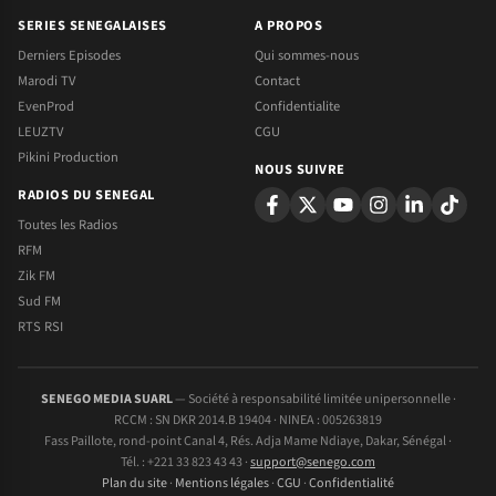
SERIES SENEGALAISES
A PROPOS
Derniers Episodes
Qui sommes-nous
Marodi TV
Contact
EvenProd
Confidentialite
LEUZTV
CGU
Pikini Production
NOUS SUIVRE
RADIOS DU SENEGAL
Toutes les Radios
RFM
Zik FM
Sud FM
RTS RSI
SENEGO MEDIA SUARL
— Société à responsabilité limitée unipersonnelle ·
RCCM : SN DKR 2014.B 19404 · NINEA : 005263819
Fass Paillote, rond-point Canal 4, Rés. Adja Mame Ndiaye, Dakar, Sénégal ·
Tél. : +221 33 823 43 43 ·
support@senego.com
Plan du site
·
Mentions légales
·
CGU
·
Confidentialité