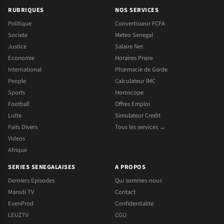
RUBRIQUES
NOS SERVICES
Politique
Convertisseur FCFA
Societe
Meteo Senegal
Justice
Salaire Net
Economie
Horaires Priere
International
Pharmacie de Garde
People
Calculateur IMC
Sports
Horoscope
Football
Offres Emploi
Lutte
Simulateur Credit
Faits Divers
Tous les services →
Videos
Afrique
SERIES SENEGALAISES
A PROPOS
Derniers Episodes
Qui sommes-nous
Marodi TV
Contact
EvenProd
Confidentialite
LEUZTV
CGU