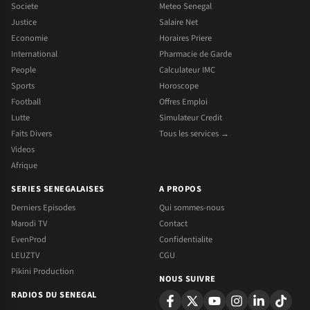
Societe
Meteo Senegal
Justice
Salaire Net
Economie
Horaires Priere
International
Pharmacie de Garde
People
Calculateur IMC
Sports
Horoscope
Football
Offres Emploi
Lutte
Simulateur Credit
Faits Divers
Tous les services →
Videos
Afrique
SERIES SENEGALAISES
A PROPOS
Derniers Episodes
Qui sommes-nous
Marodi TV
Contact
EvenProd
Confidentialite
LEUZTV
CGU
Pikini Production
NOUS SUIVRE
RADIOS DU SENEGAL