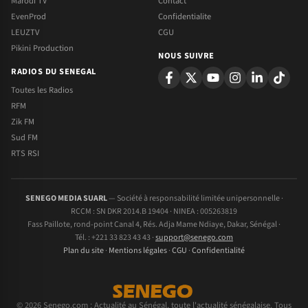
Marodi TV
Contact
EvenProd
Confidentialite
LEUZTV
CGU
Pikini Production
NOUS SUIVRE
RADIOS DU SENEGAL
Toutes les Radios
RFM
Zik FM
Sud FM
RTS RSI
SENEGO MEDIA SUARL
— Société à responsabilité limitée unipersonnelle ·
RCCM : SN DKR 2014.B 19404 · NINEA : 005263819
Fass Paillote, rond-point Canal 4, Rés. Adja Mame Ndiaye, Dakar, Sénégal ·
Tél. : +221 33 823 43 43 ·
support@senego.com
Plan du site
·
Mentions légales
·
CGU
·
Confidentialité
© 2026 Senego.com : Actualité au Sénégal, toute l'actualité sénégalaise. Tous