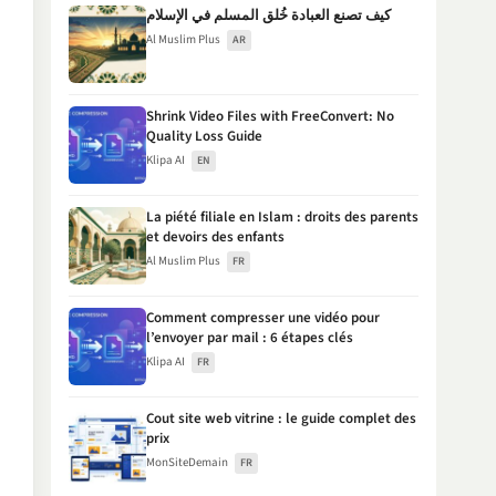
كيف تصنع العبادة خُلق المسلم في الإسلام
Al Muslim Plus
AR
Shrink Video Files with FreeConvert: No
Quality Loss Guide
Klipa AI
EN
La piété filiale en Islam : droits des parents
et devoirs des enfants
Al Muslim Plus
FR
Comment compresser une vidéo pour
l’envoyer par mail : 6 étapes clés
Klipa AI
FR
Cout site web vitrine : le guide complet des
prix
MonSiteDemain
FR