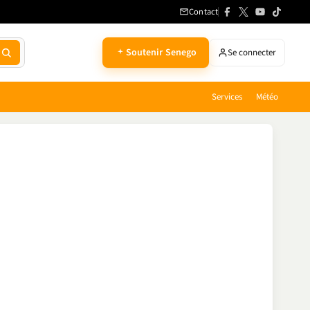
Contact
Soutenir Senego
Se connecter
Services
Météo