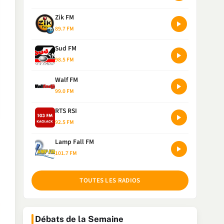
Zik FM
89.7 FM
Sud FM
98.5 FM
Walf FM
99.0 FM
RTS RSI
92.5 FM
Lamp Fall FM
101.7 FM
TOUTES LES RADIOS
Débats de la Semaine