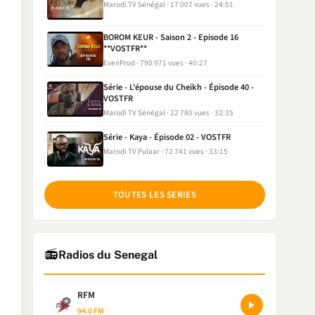
Marodi TV Sénégal
17 007 vues
24:51
BOROM KEUR - Saison 2 - Episode 16
**VOSTFR**
EvenProd
790 971 vues
40:27
Série - L'épouse du Cheikh - Épisode 40 -
VOSTFR
Marodi TV Sénégal
22 780 vues
32:35
Série - Kaya - Épisode 02 - VOSTFR
Marodi TV Pulaar
72 741 vues
33:15
TOUTES LES SERIES
📻
Radios du Senegal
RFM
94.0 FM