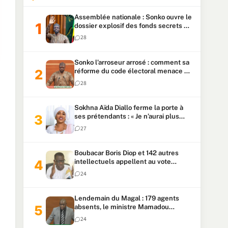
Assemblée nationale : Sonko ouvre le
dossier explosif des fonds secrets et
du patrimoine présidentiel
28
Sonko l’arroseur arrosé : comment sa
réforme du code électoral menace sa
candidature
28
Sokhna Aïda Diallo ferme la porte à
ses prétendants : « Je n’aurai plus
jamais un autre mari »
27
Boubacar Boris Diop et 142 autres
intellectuels appellent au vote
urgent de la révision
24
constitutionnelle
Lendemain du Magal : 179 agents
absents, le ministre Mamadou
Lamine Dianté exige des explications
24