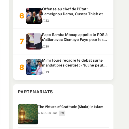
Offense au chef de l’Etat :
Lameignou Darou, Oustaz Thieb et
Ndiaye Touba lourdement
22
condamnés
Pape Samba Mboup appelle le PDS à
s’allier avec Diomaye Faye pour les
locales et tacle Sonko
20
Mimi Touré recadre le débat sur le
mandat présidentiel : «Nul ne peut
faire plus de deux mandats
19
consécutifs de 5 ans»
PARTENARIATS
The Virtues of Gratitude (Shukr) in Islam
Al Muslim Plus
EN