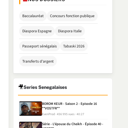
Baccalauréat
Concours fonction publique
Diaspora Espagne
Diaspora Italie
Passeport sénégalais
Tabaski 2026
Transferts d'argent
🎥
Series Senegalaises
BOROM KEUR - Saison 2 - Episode 16
**VOSTFR**
EvenProd
456 995 vues
40:27
Série - L'épouse du Cheikh - Épisode 40 -