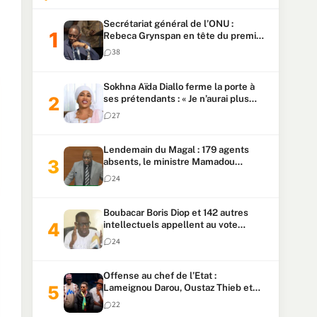
Secrétariat général de l’ONU :
Rebeca Grynspan en tête du premier
vote, Macky Sall pointe à la 5ᵉ place
38
Sokhna Aïda Diallo ferme la porte à
ses prétendants : « Je n’aurai plus
jamais un autre mari »
27
Lendemain du Magal : 179 agents
absents, le ministre Mamadou
Lamine Dianté exige des explications
24
Boubacar Boris Diop et 142 autres
intellectuels appellent au vote
urgent de la révision
24
constitutionnelle
Offense au chef de l’Etat :
Lameignou Darou, Oustaz Thieb et
Ndiaye Touba lourdement
22
condamnés