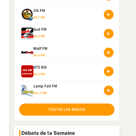
Zik FM
89.7 FM
Sud FM
98.5 FM
Walf FM
99.0 FM
RTS RSI
92.5 FM
Lamp Fall FM
101.7 FM
TOUTES LES RADIOS
Débats de la Semaine