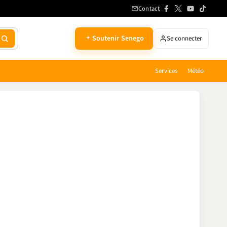
Contact
Soutenir Senego
Se connecter
Services
Météo