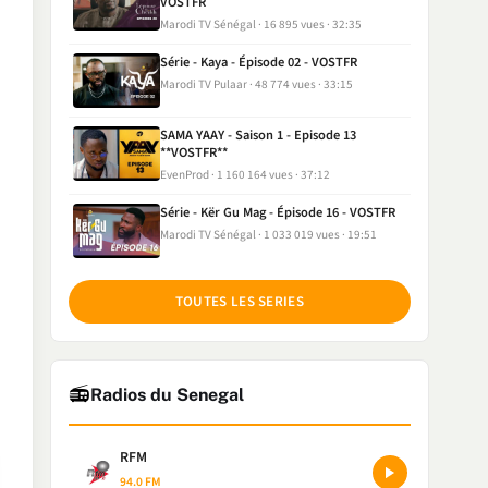
VOSTFR
Marodi TV Sénégal
16 895 vues
32:35
Série - Kaya - Épisode 02 - VOSTFR
Marodi TV Pulaar
48 774 vues
33:15
SAMA YAAY - Saison 1 - Episode 13
**VOSTFR**
EvenProd
1 160 164 vues
37:12
Série - Kër Gu Mag - Épisode 16 - VOSTFR
Marodi TV Sénégal
1 033 019 vues
19:51
TOUTES LES SERIES
📻
Radios du Senegal
RFM
94.0 FM