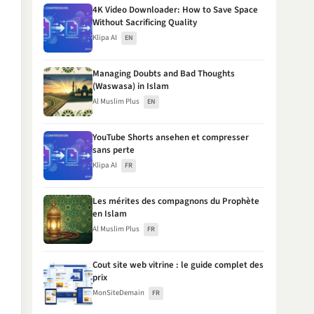
4K Video Downloader: How to Save Space
Without Sacrificing Quality
Klipa AI
EN
Managing Doubts and Bad Thoughts
(Waswasa) in Islam
Al Muslim Plus
EN
YouTube Shorts ansehen et compresser
sans perte
Klipa AI
FR
Les mérites des compagnons du Prophète
en Islam
Al Muslim Plus
FR
Cout site web vitrine : le guide complet des
prix
MonSiteDemain
FR