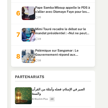
Pape Samba Mboup appelle le PDS à
s’allier avec Diomaye Faye pour les
locales et tacle Sonko
20
Mimi Touré recadre le débat sur le
mandat présidentiel : «Nul ne peut
faire plus de deux mandats
19
consécutifs de 5 ans»
Polémique sur Sangomar : Le
Gouvernement répond aux
accusations et clarifie le partage des
16
milliards
PARTENARIATS
الصبر في الإسلام: فضله وأمثلة من القرآن
والسنة
Al Muslim Plus
AR