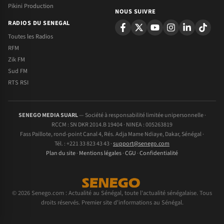
Pikini Production
NOUS SUIVRE
RADIOS DU SENEGAL
Toutes les Radios
RFM
Zik FM
Sud FM
RTS RSI
SENEGO MEDIA SUARL
— Société à responsabilité limitée unipersonnelle ·
RCCM : SN DKR 2014.B 19404 · NINEA : 005263819
Fass Paillote, rond-point Canal 4, Rés. Adja Mame Ndiaye, Dakar, Sénégal ·
Tél. : +221 33 823 43 43 ·
support@senego.com
Plan du site
·
Mentions légales
·
CGU
·
Confidentialité
© 2026 Senego.com : Actualité au Sénégal, toute l'actualité sénégalaise. Tous
droits réservés. Premier site d'informations au Sénégal.