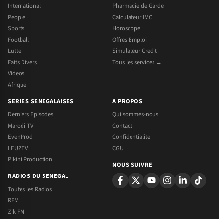
International
Pharmacie de Garde
People
Calculateur IMC
Sports
Horoscope
Football
Offres Emploi
Lutte
Simulateur Credit
Faits Divers
Tous les services →
Videos
Afrique
SERIES SENEGALAISES
A PROPOS
Derniers Episodes
Qui sommes-nous
Marodi TV
Contact
EvenProd
Confidentialite
LEUZTV
CGU
Pikini Production
NOUS SUIVRE
RADIOS DU SENEGAL
Toutes les Radios
RFM
Zik FM