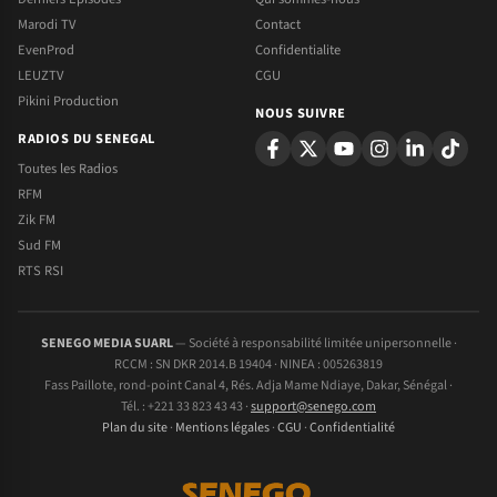
Marodi TV
Contact
EvenProd
Confidentialite
LEUZTV
CGU
Pikini Production
NOUS SUIVRE
RADIOS DU SENEGAL
Toutes les Radios
RFM
Zik FM
Sud FM
RTS RSI
SENEGO MEDIA SUARL
— Société à responsabilité limitée unipersonnelle ·
RCCM : SN DKR 2014.B 19404 · NINEA : 005263819
Fass Paillote, rond-point Canal 4, Rés. Adja Mame Ndiaye, Dakar, Sénégal ·
Tél. : +221 33 823 43 43 ·
support@senego.com
Plan du site
·
Mentions légales
·
CGU
·
Confidentialité