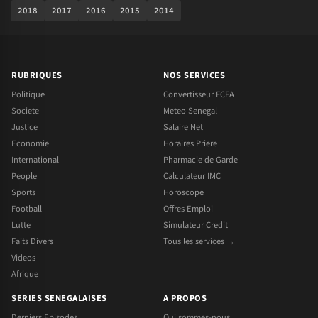
2018
2017
2016
2015
2014
RUBRIQUES
NOS SERVICES
Politique
Convertisseur FCFA
Societe
Meteo Senegal
Justice
Salaire Net
Economie
Horaires Priere
International
Pharmacie de Garde
People
Calculateur IMC
Sports
Horoscope
Football
Offres Emploi
Lutte
Simulateur Credit
Faits Divers
Tous les services →
Videos
Afrique
SERIES SENEGALAISES
A PROPOS
Derniers Episodes
Qui sommes-nous