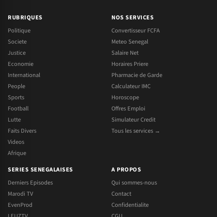
RUBRIQUES
NOS SERVICES
Politique
Convertisseur FCFA
Societe
Meteo Senegal
Justice
Salaire Net
Economie
Horaires Priere
International
Pharmacie de Garde
People
Calculateur IMC
Sports
Horoscope
Football
Offres Emploi
Lutte
Simulateur Credit
Faits Divers
Tous les services →
Videos
Afrique
SERIES SENEGALAISES
A PROPOS
Derniers Episodes
Qui sommes-nous
Marodi TV
Contact
EvenProd
Confidentialite
LEUZTV
CGU