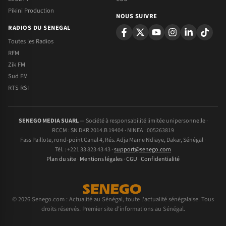
Pikini Production
NOUS SUIVRE
RADIOS DU SENEGAL
Toutes les Radios
RFM
Zik FM
Sud FM
RTS RSI
SENEGO MEDIA SUARL
— Société à responsabilité limitée unipersonnelle ·
RCCM : SN DKR 2014.B 19404 · NINEA : 005263819
Fass Paillote, rond-point Canal 4, Rés. Adja Mame Ndiaye, Dakar, Sénégal ·
Tél. : +221 33 823 43 43 ·
support@senego.com
Plan du site
·
Mentions légales
·
CGU
·
Confidentialité
© 2026 Senego.com : Actualité au Sénégal, toute l'actualité sénégalaise. Tous
droits réservés. Premier site d'informations au Sénégal.