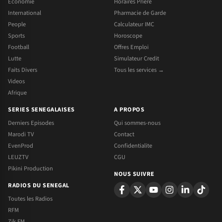
Economie
Horaires Priere
International
Pharmacie de Garde
People
Calculateur IMC
Sports
Horoscope
Football
Offres Emploi
Lutte
Simulateur Credit
Faits Divers
Tous les services →
Videos
Afrique
SERIES SENEGALAISES
A PROPOS
Derniers Episodes
Qui sommes-nous
Marodi TV
Contact
EvenProd
Confidentialite
LEUZTV
CGU
Pikini Production
NOUS SUIVRE
RADIOS DU SENEGAL
Toutes les Radios
RFM
Zik FM