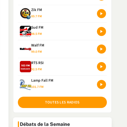
Zik FM
89.7 FM
Sud FM
98.5 FM
Walf FM
99.0 FM
RTS RSI
92.5 FM
Lamp Fall FM
101.7 FM
TOUTES LES RADIOS
Débats de la Semaine