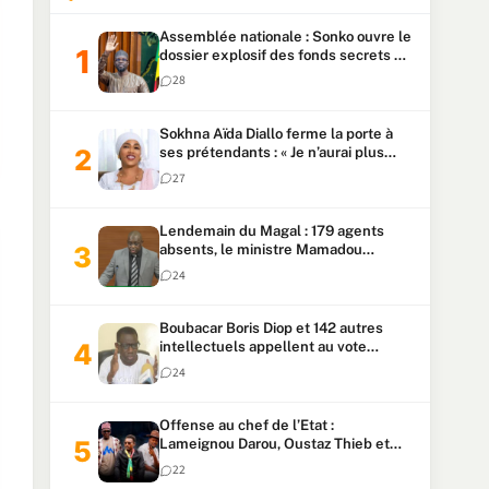
Assemblée nationale : Sonko ouvre le
dossier explosif des fonds secrets et
du patrimoine présidentiel
28
Sokhna Aïda Diallo ferme la porte à
ses prétendants : « Je n’aurai plus
jamais un autre mari »
27
Lendemain du Magal : 179 agents
absents, le ministre Mamadou
Lamine Dianté exige des explications
24
Boubacar Boris Diop et 142 autres
intellectuels appellent au vote
urgent de la révision
24
constitutionnelle
Offense au chef de l’Etat :
Lameignou Darou, Oustaz Thieb et
Ndiaye Touba lourdement
22
condamnés