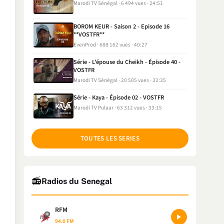
Marodi TV Sénégal
6 494 vues
24:51
BOROM KEUR - Saison 2 - Episode 16
**VOSTFR**
EvenProd
688 162 vues
40:27
Série - L'épouse du Cheikh - Épisode 40 -
VOSTFR
Marodi TV Sénégal
20 505 vues
32:35
Série - Kaya - Épisode 02 - VOSTFR
Marodi TV Pulaar
63 312 vues
33:15
TOUTES LES SERIES
📻
Radios du Senegal
RFM
94.0 FM