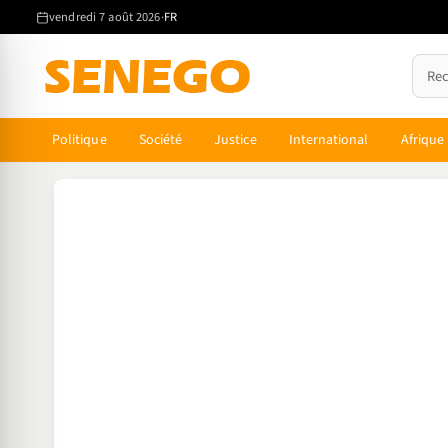
Aller
vendredi 7 août 2026
·
FR
au
contenu
principal
Politique
Société
Justice
International
Afrique