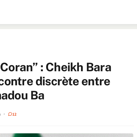
t Coran” : Cheikh Bara
contre discrète entre
madou Ba
n
12