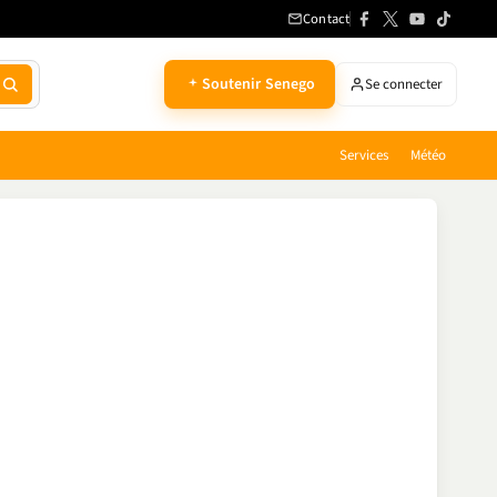
Contact
Soutenir Senego
Se connecter
Services
Météo