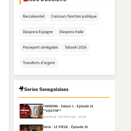
Baccalauréat
Concours fonction publique
Diaspora Espagne
Diaspora Italie
Passeport sénégalais
Tabaski 2026
Transferts d'argent
🎥
Series Senegalaises
TAKKEMA - Saison 1 - Episode 31
**VOSTFR**
EvenProd
243 939 vues
55:08
Série - LE PIÈGE - Épisode 35