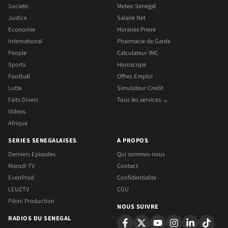
Societe
Meteo Senegal
Justice
Salaire Net
Economie
Horaires Priere
International
Pharmacie de Garde
People
Calculateur IMC
Sports
Horoscope
Football
Offres Emploi
Lutte
Simulateur Credit
Faits Divers
Tous les services →
Videos
Afrique
SERIES SENEGALAISES
A PROPOS
Derniers Episodes
Qui sommes-nous
Marodi TV
Contact
EvenProd
Confidentialite
LEUZTV
CGU
Pikini Production
NOUS SUIVRE
RADIOS DU SENEGAL