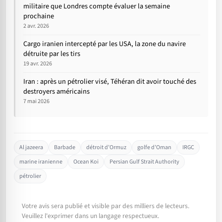
militaire que Londres compte évaluer la semaine
prochaine
2 avr. 2026
Cargo iranien intercepté par les USA, la zone du navire
détruite par les tirs
19 avr. 2026
Iran : après un pétrolier visé, Téhéran dit avoir touché des
destroyers américains
7 mai 2026
Al jazeera
Barbade
détroit d’Ormuz
golfe d’Oman
IRGC
marine iranienne
Ocean Koi
Persian Gulf Strait Authority
pétrolier
Votre avis sera publié et visible par des milliers de lecteurs.
Veuillez l'exprimer dans un langage respectueux.