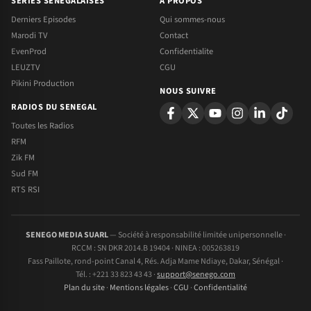
SERIES SENEGALAISES
A PROPOS
Derniers Episodes
Qui sommes-nous
Marodi TV
Contact
EvenProd
Confidentialite
LEUZTV
CGU
Pikini Production
NOUS SUIVRE
RADIOS DU SENEGAL
Toutes les Radios
RFM
Zik FM
Sud FM
RTS RSI
SENEGO MEDIA SUARL
— Société à responsabilité limitée unipersonnelle ·
RCCM : SN DKR 2014.B 19404 · NINEA : 005263819
Fass Paillote, rond-point Canal 4, Rés. Adja Mame Ndiaye, Dakar, Sénégal ·
Tél. : +221 33 823 43 43 ·
support@senego.com
Plan du site
·
Mentions légales
·
CGU
·
Confidentialité