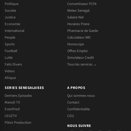
Politique
Convertisseur FCFA
Societe
Meteo Senegal
Justice
Salaire Net
Economie
Horaires Priere
International
Pharmacie de Garde
People
Calculateur IMC
Sports
Horoscope
Football
Offres Emploi
Lutte
Simulateur Credit
Faits Divers
Tous les services →
Videos
Afrique
SERIES SENEGALAISES
A PROPOS
Derniers Episodes
Qui sommes-nous
Marodi TV
Contact
EvenProd
Confidentialite
LEUZTV
CGU
Pikini Production
NOUS SUIVRE