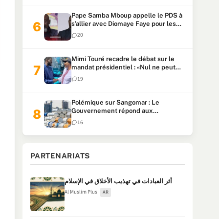
Pape Samba Mboup appelle le PDS à
s’allier avec Diomaye Faye pour les
locales et tacle Sonko
20
Mimi Touré recadre le débat sur le
mandat présidentiel : «Nul ne peut
faire plus de deux mandats
19
consécutifs de 5 ans»
Polémique sur Sangomar : Le
Gouvernement répond aux
accusations et clarifie le partage des
16
milliards
PARTENARIATS
أثر العبادات في تهذيب الأخلاق في الإسلام
Al Muslim Plus
AR