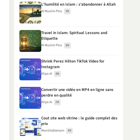
L’humilité en Islam : s’abandonner à Allah
Al Muslim Plus
FR
Travel in Islam: Spiritual Lessons and
Etiquette
Al Muslim Plus
EN
Shrink Perez Hilton TikTok Video for
Instagram
Klipa AI
EN
Convertir une vidéo en MP4 en ligne sans
perdre en qualité
Klipa AI
FR
Cout site web vitrine : le guide complet des
prix
MonSiteDemain
FR