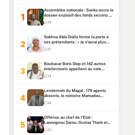
Assemblée nationale : Sonko ouvre le
dossier explosif des fonds secrets et
du patrimoine présidentiel
28
Sokhna Aïda Diallo ferme la porte à
ses prétendants : « Je n’aurai plus
jamais un autre mari »
27
Boubacar Boris Diop et 142 autres
intellectuels appellent au vote
urgent de la révision
24
constitutionnelle
Lendemain du Magal : 179 agents
absents, le ministre Mamadou
Lamine Dianté exige des explications
24
Offense au chef de l’Etat :
Lameignou Darou, Oustaz Thieb et
Ndiaye Touba lourdement
22
condamnés