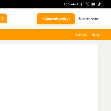
Contact
Soutenir Senego
Se connecter
Services
Météo