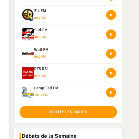
Zik FM
89.7 FM
Sud FM
98.5 FM
Walf FM
99.0 FM
RTS RSI
92.5 FM
Lamp Fall FM
101.7 FM
TOUTES LES RADIOS
Débats de la Semaine