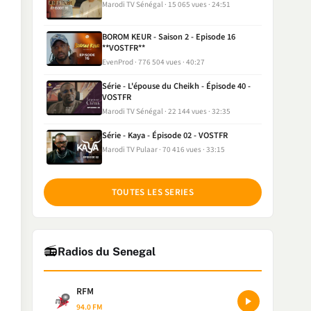
Marodi TV Sénégal
15 065 vues
24:51
BOROM KEUR - Saison 2 - Episode 16
**VOSTFR**
EvenProd
776 504 vues
40:27
Série - L'épouse du Cheikh - Épisode 40 -
VOSTFR
Marodi TV Sénégal
22 144 vues
32:35
Série - Kaya - Épisode 02 - VOSTFR
Marodi TV Pulaar
70 416 vues
33:15
TOUTES LES SERIES
📻
Radios du Senegal
RFM
94.0 FM