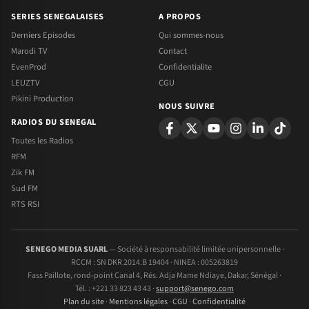
SERIES SENEGALAISES
A PROPOS
Derniers Episodes
Qui sommes-nous
Marodi TV
Contact
EvenProd
Confidentialite
LEUZTV
CGU
Pikini Production
NOUS SUIVRE
RADIOS DU SENEGAL
Toutes les Radios
RFM
Zik FM
Sud FM
RTS RSI
SENEGO MEDIA SUARL
— Société à responsabilité limitée unipersonnelle ·
RCCM : SN DKR 2014.B 19404 · NINEA : 005263819
Fass Paillote, rond-point Canal 4, Rés. Adja Mame Ndiaye, Dakar, Sénégal ·
Tél. : +221 33 823 43 43 ·
support@senego.com
Plan du site
·
Mentions légales
·
CGU
·
Confidentialité