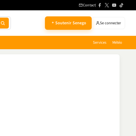
Contact
Soutenir Senego
Se connecter
Services
Météo