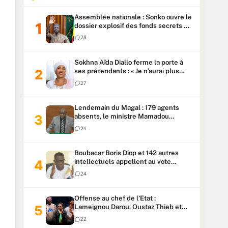
Assemblée nationale : Sonko ouvre le
dossier explosif des fonds secrets et
du patrimoine présidentiel
28
Sokhna Aïda Diallo ferme la porte à
ses prétendants : « Je n’aurai plus
jamais un autre mari »
27
Lendemain du Magal : 179 agents
absents, le ministre Mamadou
Lamine Dianté exige des explications
24
Boubacar Boris Diop et 142 autres
intellectuels appellent au vote
urgent de la révision
24
constitutionnelle
Offense au chef de l’Etat :
Lameignou Darou, Oustaz Thieb et
Ndiaye Touba lourdement
22
condamnés