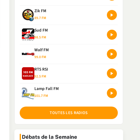
Zik FM
89.7 FM
Sud FM
98.5 FM
Walf FM
99.0 FM
RTS RSI
92.5 FM
Lamp Fall FM
101.7 FM
TOUTES LES RADIOS
Débats de la Semaine