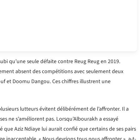
subi qu’une seule défaite contre Reug Reug en 2019.
argement absent des compétitions avec seulement deux
uf et Doomu Dangou. Ces chiffres illustrent une
lusieurs lutteurs évitent délibérément de l’affronter. Il a
ses ne s’améliorent pas. Lorsqu’Albourakh a essayé
é que Aziz Ndiaye lui aurait confié que certains de ses pairs
juge inacceptable. « Nous devrions tous nous affronter », a-t-