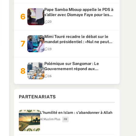
Pape Samba Mboup appelle le PDS à
s’allier avec Diomaye Faye pour les
locales et tacle Sonko
20
Mimi Touré recadre le débat sur le
mandat présidentiel : «Nul ne peut
faire plus de deux mandats
19
consécutifs de 5 ans»
Polémique sur Sangomar : Le
Gouvernement répond aux
accusations et clarifie le partage des
16
milliards
PARTENARIATS
L’humilité en Islam : s’abandonner à Allah
Al Muslim Plus
FR