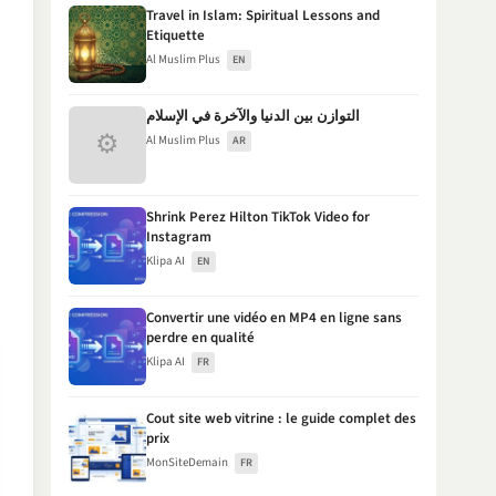
Travel in Islam: Spiritual Lessons and
Etiquette
Al Muslim Plus
EN
التوازن بين الدنيا والآخرة في الإسلام
⚙
Al Muslim Plus
AR
Shrink Perez Hilton TikTok Video for
Instagram
Klipa AI
EN
Convertir une vidéo en MP4 en ligne sans
perdre en qualité
Klipa AI
FR
Cout site web vitrine : le guide complet des
prix
MonSiteDemain
FR