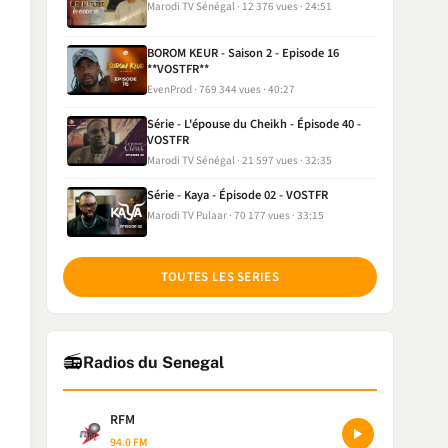
Marodi TV Sénégal
12 376 vues
24:51
BOROM KEUR - Saison 2 - Episode 16
**VOSTFR**
EvenProd
769 344 vues
40:27
Série - L'épouse du Cheikh - Épisode 40 -
VOSTFR
Marodi TV Sénégal
21 597 vues
32:35
Série - Kaya - Épisode 02 - VOSTFR
Marodi TV Pulaar
70 177 vues
33:15
TOUTES LES SERIES
📻
Radios du Senegal
RFM
94.0 FM