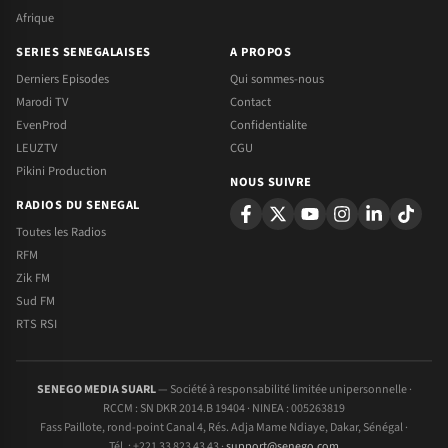
Afrique
SERIES SENEGALAISES
A PROPOS
Derniers Episodes
Qui sommes-nous
Marodi TV
Contact
EvenProd
Confidentialite
LEUZTV
CGU
Pikini Production
NOUS SUIVRE
RADIOS DU SENEGAL
Toutes les Radios
RFM
Zik FM
Sud FM
RTS RSI
SENEGO MEDIA SUARL
— Société à responsabilité limitée unipersonnelle ·
RCCM : SN DKR 2014.B 19404 · NINEA : 005263819
Fass Paillote, rond-point Canal 4, Rés. Adja Mame Ndiaye, Dakar, Sénégal ·
Tél. : +221 33 823 43 43 ·
support@senego.com