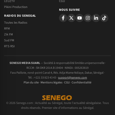
LEUZTV
CGU
Pikini Production
NOUS SUIVRE
RADIOS DU SENEGAL
Toutes les Radios
RFM
Zik FM
Sud FM
RTS RSI
SENEGO MEDIA SUARL
— Société à responsabilité limitée unipersonnelle ·
RCCM : SN DKR 2014.B 19404 · NINEA : 005263819
Fass Paillote, rond-point Canal 4, Rés. Adja Mame Ndiaye, Dakar, Sénégal ·
Tél. : +221 33 823 43 43 ·
support@senego.com
Plan du site
·
Mentions légales
·
CGU
·
Confidentialité
© 2026 Senego.com : Actualité au Sénégal, toute l'actualité sénégalaise. Tous
droits réservés. Premier site d'informations au Sénégal.