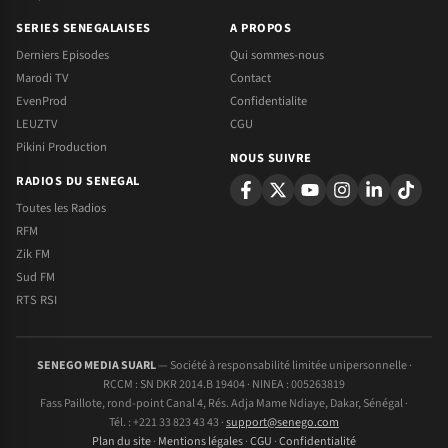
SERIES SENEGALAISES
A PROPOS
Derniers Episodes
Qui sommes-nous
Marodi TV
Contact
EvenProd
Confidentialite
LEUZTV
CGU
Pikini Production
NOUS SUIVRE
RADIOS DU SENEGAL
Toutes les Radios
RFM
Zik FM
Sud FM
RTS RSI
SENEGO MEDIA SUARL
— Société à responsabilité limitée unipersonnelle ·
RCCM : SN DKR 2014.B 19404 · NINEA : 005263819
Fass Paillote, rond-point Canal 4, Rés. Adja Mame Ndiaye, Dakar, Sénégal ·
Tél. : +221 33 823 43 43 ·
support@senego.com
Plan du site
·
Mentions légales
·
CGU
·
Confidentialité